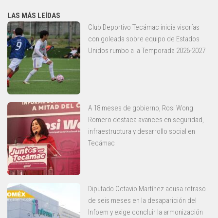
LAS MÁS LEÍDAS
Club Deportivo Tecámac inicia visorías
con goleada sobre equipo de Estados
Unidos rumbo a la Temporada 2026-2027
A 18 meses de gobierno, Rosi Wong
Romero destaca avances en seguridad,
infraestructura y desarrollo social en
Tecámac
Diputado Octavio Martínez acusa retraso
de seis meses en la desaparición del
Infoem y exige concluir la armonización