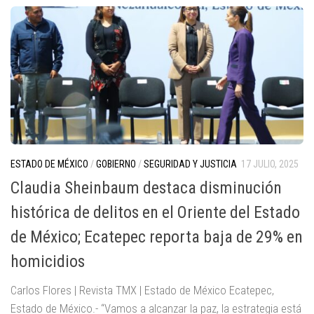
ESTADO DE MÉXICO
/
GOBIERNO
/
SEGURIDAD Y JUSTICIA
17 JULIO, 2025
Claudia Sheinbaum destaca disminución
histórica de delitos en el Oriente del Estado
de México; Ecatepec reporta baja de 29% en
homicidios
Carlos Flores | Revista TMX | Estado de México Ecatepec,
Estado de México.- “Vamos a alcanzar la paz, la estrategia está