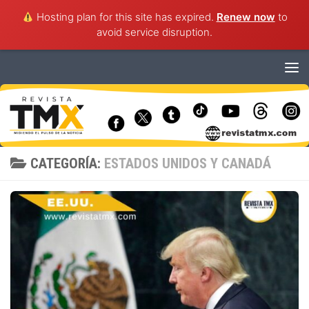
Hosting plan for this site has expired.
Renew now
to
avoid service disruption.
Saltar al contenido
CATEGORÍA:
ESTADOS UNIDOS Y CANADÁ