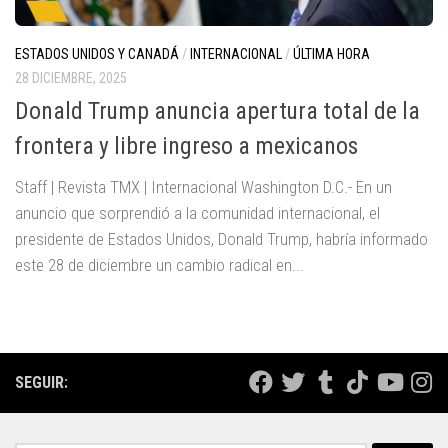
ESTADOS UNIDOS Y CANADÁ
/
INTERNACIONAL
/
ÚLTIMA HORA
28 DICIEMBRE, 2025
Donald Trump anuncia apertura total de la
frontera y libre ingreso a mexicanos
Staff | Revista TMX | Internacional Washington D.C.- En un
anuncio que sorprendió a la comunidad internacional, el
presidente de Estados Unidos, Donald Trump, habría informado
este 28 de diciembre un cambio radical en...
SEGUIR: