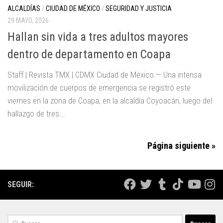
ALCALDÍAS
/
CIUDAD DE MÉXICO
/
SEGURIDAD Y JUSTICIA
29 MAYO, 2026
Hallan sin vida a tres adultos mayores
dentro de departamento en Coapa
Staff | Revista TMX | CDMX Ciudad de México.— Una intensa
movilización de cuerpos de emergencia se registró este
viernes en la zona de Coapa, en la alcaldía Coyoacán, luego del
hallazgo de tres...
Página siguiente »
SEGUIR:
Buscar: