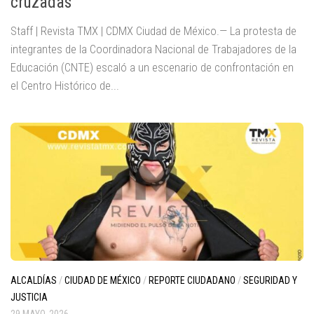
cruzadas
Staff | Revista TMX | CDMX Ciudad de México.— La protesta de
integrantes de la Coordinadora Nacional de Trabajadores de la
Educación (CNTE) escaló a un escenario de confrontación en
el Centro Histórico de...
ALCALDÍAS
/
CIUDAD DE MÉXICO
/
REPORTE CIUDADANO
/
SEGURIDAD Y
JUSTICIA
29 MAYO, 2026