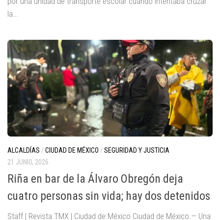
por una unidad de transporte escolar cuando intentaba cruzar
la...
ALCALDÍAS
/
CIUDAD DE MÉXICO
/
SEGURIDAD Y JUSTICIA
21 JUNIO, 2026
Riña en bar de la Álvaro Obregón deja
cuatro personas sin vida; hay dos detenidos
Staff | Revista TMX | Ciudad de México Ciudad de México.— Una