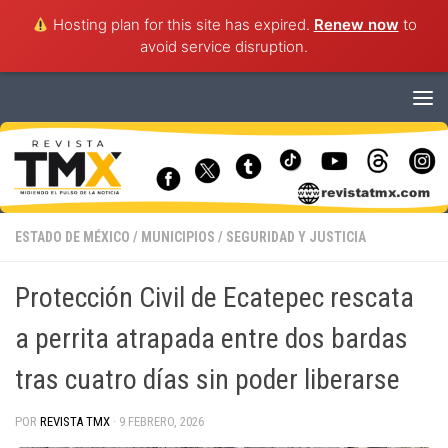
Hosting plan for this site has expired.
Renew now
to
avoid service disruption.
Saltar al contenido
ESTADO DE MÉXICO
/
MUNICIPIOS
/
SEGURIDAD Y JUSTICIA
Protección Civil de Ecatepec rescata
a perrita atrapada entre dos bardas
tras cuatro días sin poder liberarse
POR
REVISTA TMX
·
9 FEBRERO, 2026