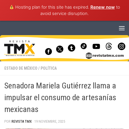
Hosting plan for this site has expired.
Renew now
to
avoid service disruption.
Saltar al contenido
ESTADO DE MÉXICO
/
POLÍTICA
Senadora Mariela Gutiérrez llama a
impulsar el consumo de artesanías
mexicanas
POR
REVISTA TMX
·
19 NOVIEMBRE, 2025