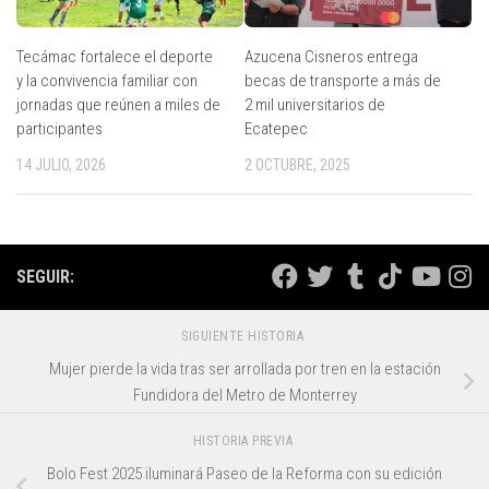
Tecámac fortalece el deporte
Azucena Cisneros entrega
y la convivencia familiar con
becas de transporte a más de
jornadas que reúnen a miles de
2 mil universitarios de
participantes
Ecatepec
14 JULIO, 2026
2 OCTUBRE, 2025
SEGUIR:
SIGUIENTE HISTORIA
Mujer pierde la vida tras ser arrollada por tren en la estación
Fundidora del Metro de Monterrey
HISTORIA PREVIA
Bolo Fest 2025 iluminará Paseo de la Reforma con su edición