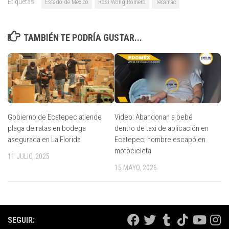
Etiquetas:
Estado de México
Rosi Wong Romero
Tecámac
TAMBIÉN TE PODRÍA GUSTAR...
Gobierno de Ecatepec atiende
Video: Abandonan a bebé
plaga de ratas en bodega
dentro de taxi de aplicación en
asegurada en La Florida
Ecatepec; hombre escapó en
motocicleta
11 JULIO, 2025
15 MAYO, 2026
SEGUIR: