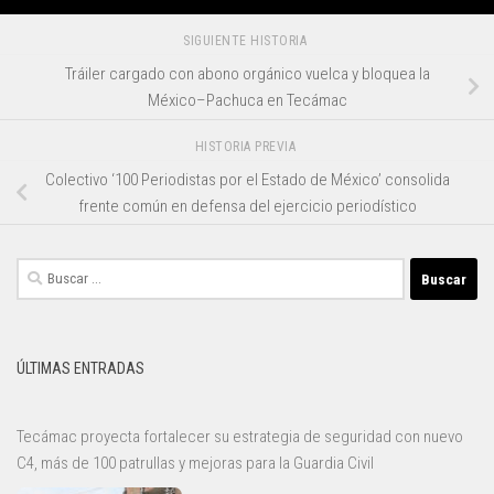
SIGUIENTE HISTORIA
Tráiler cargado con abono orgánico vuelca y bloquea la
México–Pachuca en Tecámac
HISTORIA PREVIA
Colectivo ‘100 Periodistas por el Estado de México’ consolida
frente común en defensa del ejercicio periodístico
Buscar:
ÚLTIMAS ENTRADAS
Tecámac proyecta fortalecer su estrategia de seguridad con nuevo
C4, más de 100 patrullas y mejoras para la Guardia Civil