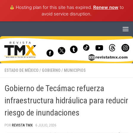
Hosting plan for this site has expired.
Renew now
to
avoid service disruption.
Saltar al contenido
ESTADO DE MÉXICO
/
GOBIERNO
/
MUNICIPIOS
Gobierno de Tecámac refuerza
infraestructura hidráulica para reducir
riesgo de inundaciones
POR
REVISTA TMX
·
6 JULIO, 2026