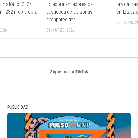
 histórico 2026;
colabora en labores de
la vida tr
mil 232 mdp a obra
búsqueda de personas
en Iztapal
desaparecidas
23 ENERO, 2
2026
21 MARZO, 2026
Siguenos en TikTok
PUBLICIDAD