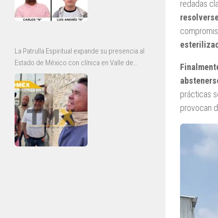
redadas cl
resolverse
compromis
esteriliza
La Patrulla Espiritual expande su presencia al
Estado de México con clínica en Valle de
Finalmente
Chalco y jornadas de rescate en Ecatepec
abstenerse
prácticas s
provocan d