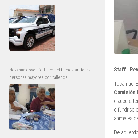
y mejoras para la Guardia Civil
Staff | Re
Nezahualcóyotl fortalece el bienestar de las
personas mayores con taller de
Tecámac, E
envejecimiento saludable
Comisión 
clausura t
difundirse 
animales de
De acuerdo 