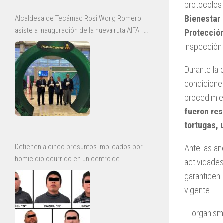
protocolos 
Bienestar
Alcaldesa de Tecámac Rosi Wong Romero
asiste a inauguración de la nueva ruta AIFA–
Protecció
Bajío de Mexicana
inspección 
Durante la 
condiciones
procedimie
fueron res
tortugas, 
Detienen a cinco presuntos implicados por
Ante las an
homicidio ocurrido en un centro de
actividade
rehabilitación de Ecatepec
garanticen 
vigente.
El organism