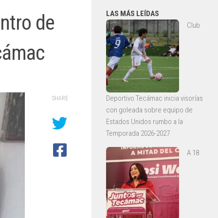
LAS MÁS LEÍDAS
ntro de
Club
ecámac
Deportivo Tecámac inicia visorías
SHARE
con goleada sobre equipo de
Estados Unidos rumbo a la
Temporada 2026-2027
A 18