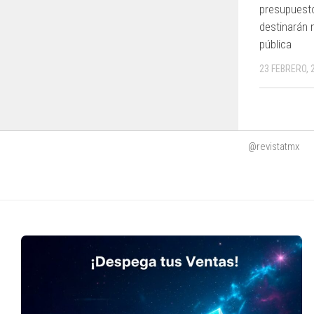
presupuesto
destinarán 
pública
23 FEBRERO, 
@revistatmx