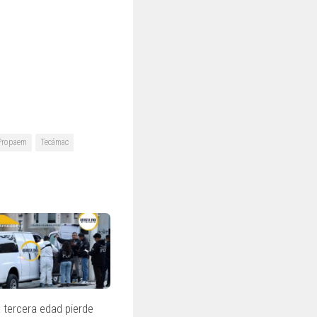
Propaem
Tecámac
a tercera edad pierde