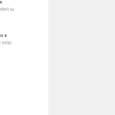
de
eiteró su
es a
e estas