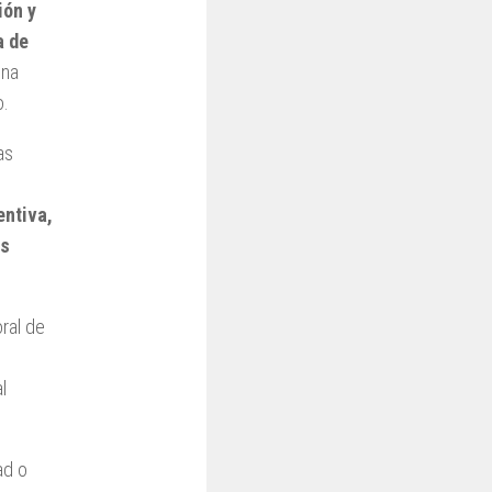
ión y
a de
una
o.
as
ntiva,
os
ral de
l
ad o