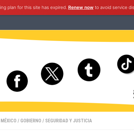
ng plan for this site has expired.
ternacional
Nacional
Ciudad de México
Renew now
to avoid service di
Estado de M
 MÉXICO
/
GOBIERNO
/
SEGURIDAD Y JUSTICIA