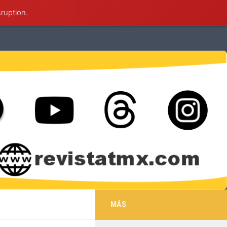
sruption.
éxico
Deportes
Cultura
Salud
MÁS