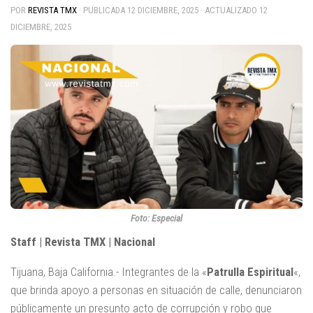
POR
REVISTA TMX
· PUBLICADA
12 DICIEMBRE, 2025
· ACTUALIZADO
12
DICIEMBRE, 2025
Foto: Especial
Staff | Revista TMX | Nacional
Tijuana, Baja California.- Integrantes de la «
Patrulla Espiritual
«,
que brinda apoyo a personas en situación de calle, denunciaron
públicamente un presunto acto de corrupción y robo que