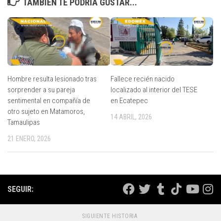
TAMBIÉN TE PODRÍA GUSTAR...
Hombre resulta lesionado tras
Fallece recién nacido
sorprender a su pareja
localizado al interior del TESE
sentimental en compañía de
en Ecatepec
otro sujeto en Matamoros,
14 ABRIL, 2026
Tamaulipas
21 ENERO, 2026
SEGUIR:
SIGUIENTE HISTORIA