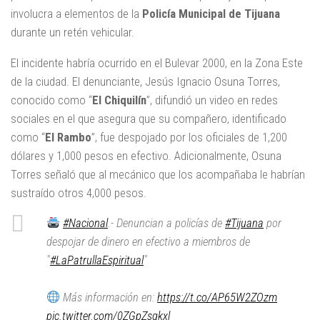
involucra a elementos de la
Policía Municipal de Tijuana
durante un retén vehicular.
El incidente habría ocurrido en el Bulevar 2000, en la Zona Este
de la ciudad. El denunciante, Jesús Ignacio Osuna Torres,
conocido como “
El Chiquilín
”, difundió un video en redes
sociales en el que asegura que su compañero, identificado
como “
El Rambo
”, fue despojado por los oficiales de 1,200
dólares y 1,000 pesos en efectivo. Adicionalmente, Osuna
Torres señaló que al mecánico que los acompañaba le habrían
sustraído otros 4,000 pesos.
#Nacional
.- Denuncian a policías de
#Tijuana
por
despojar de dinero en efectivo a miembros de
"
#LaPatrullaEspiritual
"
Más información en:
https://t.co/AP65W2ZOzm
pic.twitter.com/0ZGpZsqkxl