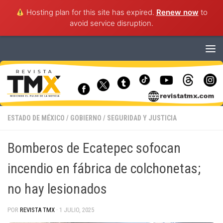
Hosting plan for this site has expired.
Renew now
to
avoid service disruption.
Saltar al contenido
ESTADO DE MÉXICO
/
GOBIERNO
/
SEGURIDAD Y JUSTICIA
Bomberos de Ecatepec sofocan
incendio en fábrica de colchonetas;
no hay lesionados
POR
REVISTA TMX
·
1 JULIO, 2025