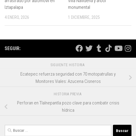
arrastrado por automóvil en
Villa Navideña y árbol
Iztapalapa
monumental
4 ENERO, 2026
1 DICIEMBRE, 2025
SEGUIR:
SIGUIENTE HISTORIA
Ecatepec refuerza seguridad con 70 motopatrullas y
Monitores Viales: Azucena Cisneros
HISTORIA PREVIA
Perforan en Tlalnepantla pozo clave para combatir crisis
hídrica
Buscar: