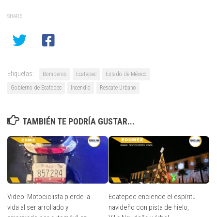
SHARE
Etiquetas:
Bomberos
Ecatepec
Estado de México
Gobierno de Ecatepec
Incendio
Rescate Urbano
TAMBIÉN TE PODRÍA GUSTAR...
Video: Motociclista pierde la
Ecatepec enciende el espíritu
vida al ser arrollado y
navideño con pista de hielo,