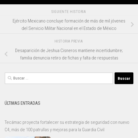
SIGUIENTE HISTORIA
Ejército Mexicano concluye formación de más de mil jóvenes
del Servicio Militar Nacional en el Estado de México
HISTORIA PREVIA
Desaparición de Jeshua Cisneros mantiene incertidumbre;
familia denuncia retiro de fichas y falta de respuestas
Buscar:
ÚLTIMAS ENTRADAS
Tecámac proyecta fortalecer su estrategia de seguridad con nuevo
C4, más de 100 patrullas y mejoras para la Guardia Civil