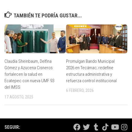
TAMBIÉN TE PODRÍA GUSTAR...
Claudia Sheinbaum, Delfina
Promulgan Bando Municipal
Gómez y Azucena Cisneros
2026 en Tecámac; redefine
fortalecen la salud en
estructura administrativa y
Ecatepec con nueva UMF 93
refuerza control institucional
del IMSS
6 FEBRERO, 2026
17 AGOSTO, 2025
SEGUIR: