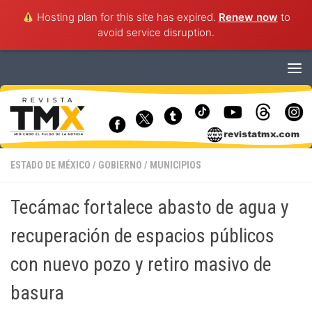
Hosting plan for this site has expired.
Renew now
to
avoid service disruption.
Saltar al contenido
ESTADO DE MÉXICO
/
GOBIERNO
/
MUNICIPIOS
Tecámac fortalece abasto de agua y
recuperación de espacios públicos
con nuevo pozo y retiro masivo de
basura