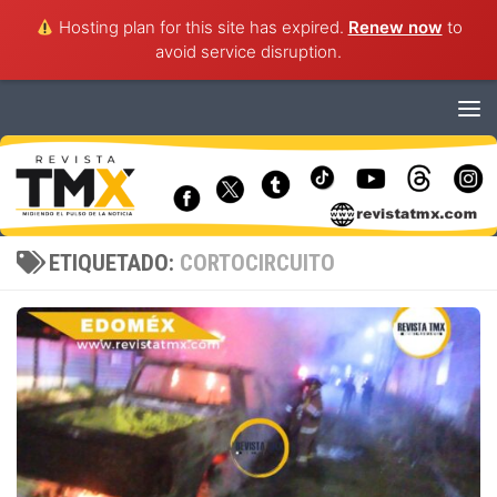
Hosting plan for this site has expired.
Renew now
to
avoid service disruption.
Saltar al contenido
ETIQUETADO:
CORTOCIRCUITO