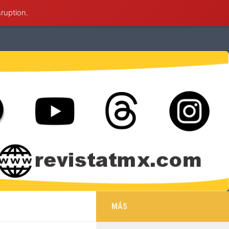
sruption.
éxico
Deportes
Cultura
Salud
MÁS