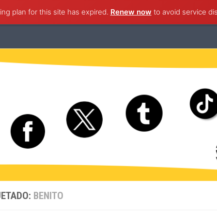
ng plan for this site has expired.
ternacional
Nacional
Ciudad de México
Renew now
to avoid service di
Estado de M
UETADO:
BENITO