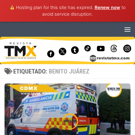
Hosting plan for this site has expired.
Renew now
to
avoid service disruption.
Saltar al contenido
ETIQUETADO:
BENITO JUÁREZ