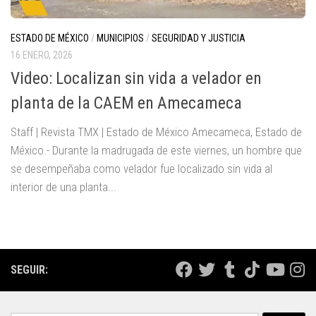
ESTADO DE MÉXICO
/
MUNICIPIOS
/
SEGURIDAD Y JUSTICIA
16 ENERO, 2026
Video: Localizan sin vida a velador en
planta de la CAEM en Amecameca
Staff | Revista TMX | Estado de México Amecameca, Estado de
México.- Durante la madrugada de este viernes, un hombre que
se desempeñaba como velador fue localizado sin vida al
interior de una planta...
SEGUIR: