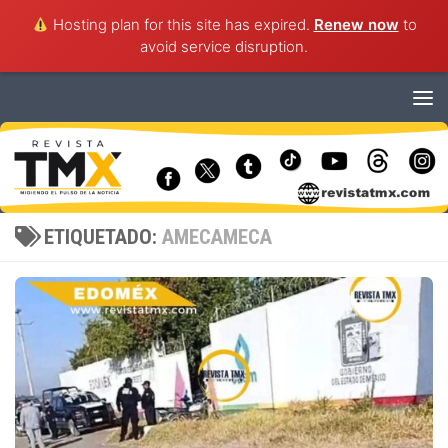
Hosting plan for this site has expired.
Renew now
to
avoid service disruption.
Saltar al contenido
ETIQUETADO:
AMECAMECA