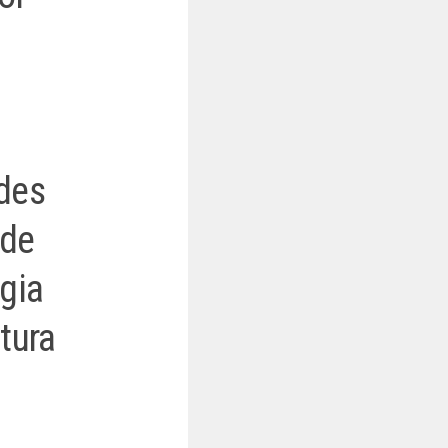
ades
 de
egia
ctura