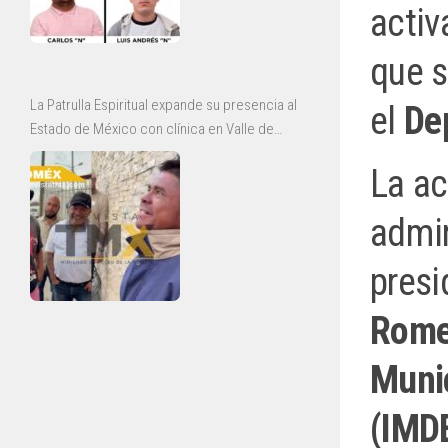
activ
que s
La Patrulla Espiritual expande su presencia al
el
De
Estado de México con clínica en Valle de
Chalco y jornadas de rescate en Ecatepec
La ac
admin
presi
Rome
Munic
(IMD