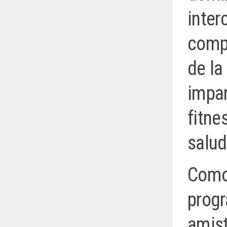
inter
compl
de la
impar
fitne
salud
Como 
progr
amist