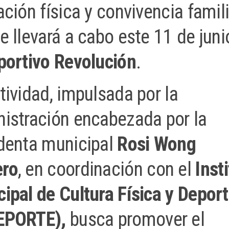
ación física y convivencia famil
e llevará a cabo este 11 de juni
portivo Revolución
.
tividad, impulsada por la
istración encabezada por la
denta municipal
Rosi Wong
ro
, en coordinación con el
Inst
ipal de Cultura Física y Depor
EPORTE),
busca promover el