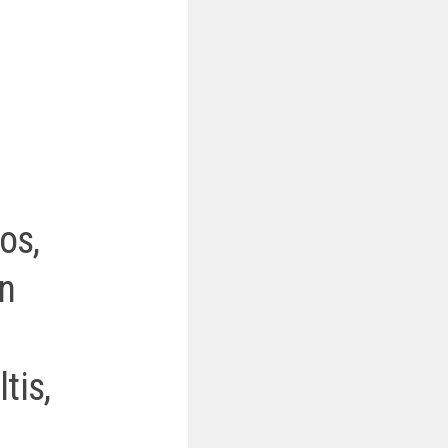
os,
en
tis,