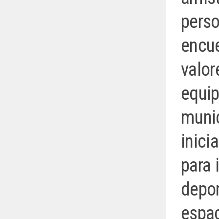
pers
encue
valor
equip
munic
inici
para 
depor
espac