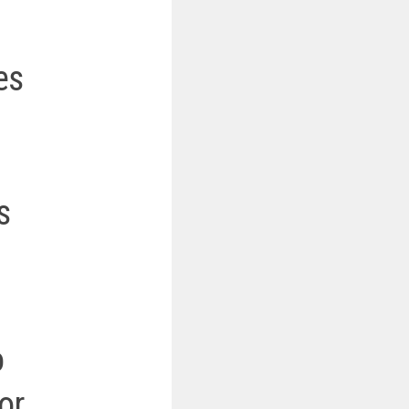
es
s
o
or