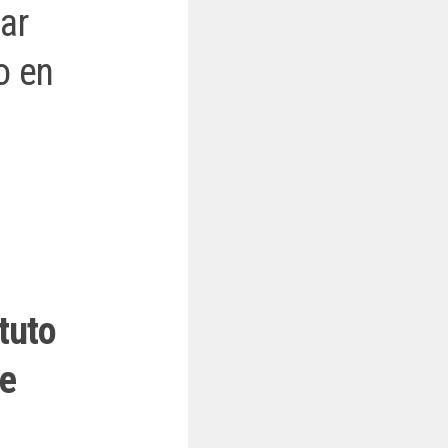
iar
o en
ituto
te