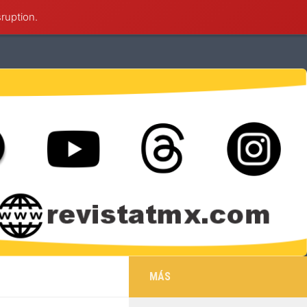
sruption.
éxico
Deportes
Cultura
Salud
MÁS