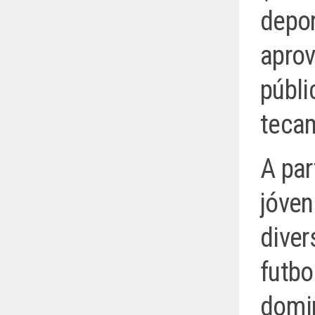
depor
aprov
públi
teca
A par
jóven
diver
futbo
domin