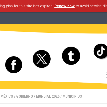
ng plan for this site has expired.
ternacional
Nacional
Ciudad de México
Renew now
to avoid service di
Estado de M
 MÉXICO
/
GOBIERNO
/
MUNDIAL 2026
/
MUNICIPIOS