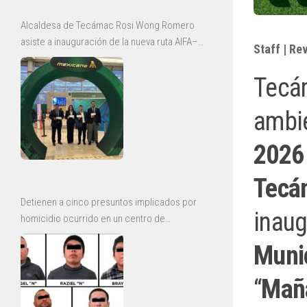
Alcaldesa de Tecámac Rosi Wong Romero
asiste a inauguración de la nueva ruta AIFA–
Staff | Re
Bajío de Mexicana
Tecá
ambi
2026
Tecá
Detienen a cinco presuntos implicados por
inaug
homicidio ocurrido en un centro de
rehabilitación de Ecatepec
Muni
“
Maña