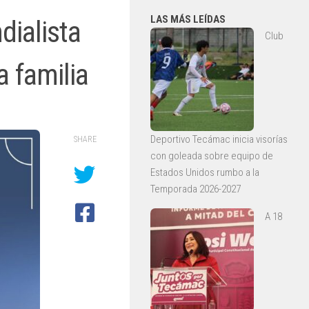
LAS MÁS LEÍDAS
dialista
Club
a familia
Deportivo Tecámac inicia visorías
SHARE
con goleada sobre equipo de
Estados Unidos rumbo a la
Temporada 2026-2027
A 18