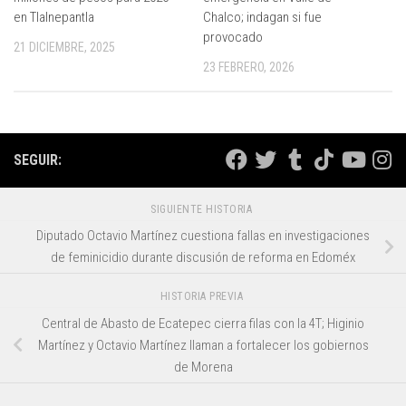
en Tlalnepantla
Chalco; indagan si fue
provocado
21 DICIEMBRE, 2025
23 FEBRERO, 2026
SEGUIR:
SIGUIENTE HISTORIA
Diputado Octavio Martínez cuestiona fallas en investigaciones
de feminicidio durante discusión de reforma en Edoméx
HISTORIA PREVIA
Central de Abasto de Ecatepec cierra filas con la 4T; Higinio
Martínez y Octavio Martínez llaman a fortalecer los gobiernos
de Morena