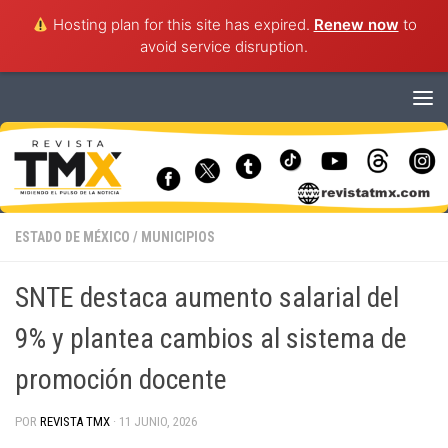
Hosting plan for this site has expired.
Renew now
to
avoid service disruption.
Saltar al contenido
ESTADO DE MÉXICO
/
MUNICIPIOS
SNTE destaca aumento salarial del
9% y plantea cambios al sistema de
promoción docente
POR
REVISTA TMX
·
11 JUNIO, 2026