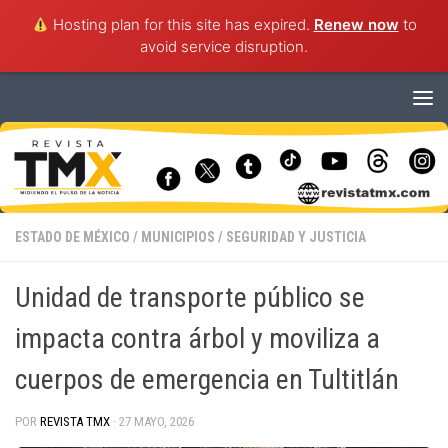
Hosting plan for this site has expired.
Renew now
to
avoid service disruption.
Saltar al contenido
ESTADO DE MÉXICO
/
MUNICIPIOS
/
SEGURIDAD Y JUSTICIA
Unidad de transporte público se
impacta contra árbol y moviliza a
cuerpos de emergencia en Tultitlán
POR
REVISTA TMX
·
27 MAYO, 2026