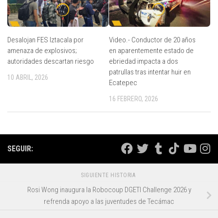
Desalojan FES Iztacala por
Video.- Conductor de 20 años
amenaza de explosivos;
en aparentemente estado de
autoridades descartan riesgo
ebriedad impacta a dos
patrullas tras intentar huir en
10 ABRIL, 2026
Ecatepec
16 FEBRERO, 2026
SEGUIR:
SIGUIENTE HISTORIA
Rosi Wong inaugura la Robocoup DGETI Challenge 2026 y
refrenda apoyo a las juventudes de Tecámac