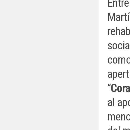
Entre
Mart
rehab
soci
como
apert
“
Cora
al ap
meno