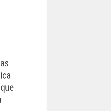
das
ica
 que
a