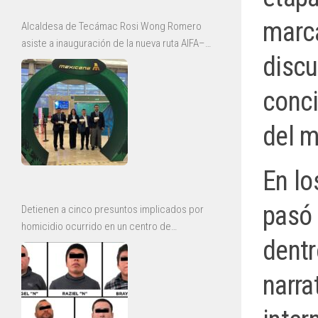
marca
Alcaldesa de Tecámac Rosi Wong Romero
asiste a inauguración de la nueva ruta AIFA–
discu
Bajío de Mexicana
conci
del m
En lo
pasó 
Detienen a cinco presuntos implicados por
homicidio ocurrido en un centro de
dentr
rehabilitación de Ecatepec
narra