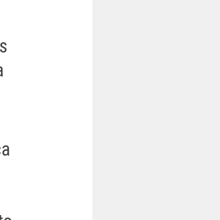
s
a
ca