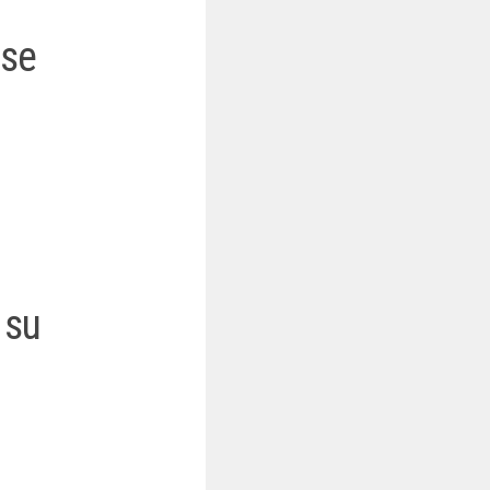
nse
 su