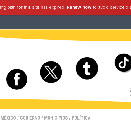
ng plan for this site has expired.
ternacional
Nacional
Ciudad de México
Renew now
to avoid service di
Estado de M
 MÉXICO
/
GOBIERNO
/
MUNICIPIOS
/
POLÍTICA