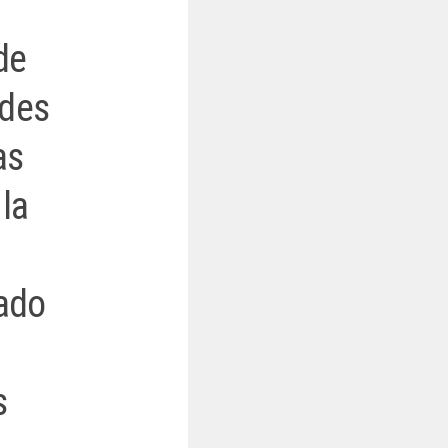
de
ades
as
la
tado
s