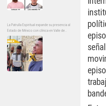
inter
insti
polít
La Patrulla Espiritual expande su presencia al
Estado de México con clínica en Valle de
episo
Chalco y jornadas de rescate en Ecatepec
señal
movim
episo
traba
bande