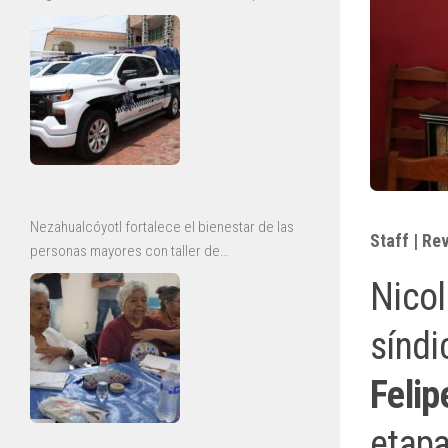
y mejoras para la Guardia Civil
Nezahualcóyotl fortalece el bienestar de las
Staff | Re
personas mayores con taller de
envejecimiento saludable
Nicol
síndi
Feli
etapa