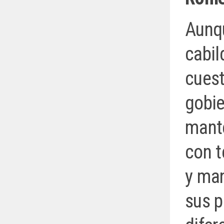
Aunqu
cabil
cuest
gobie
mante
con t
y man
sus 