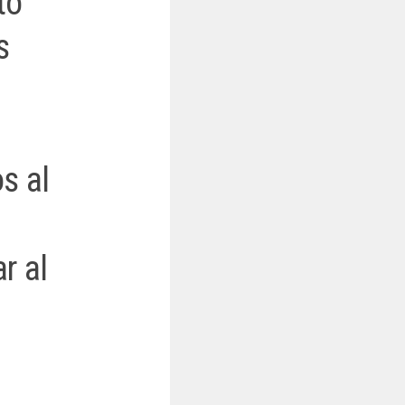
to
s
s al
r al