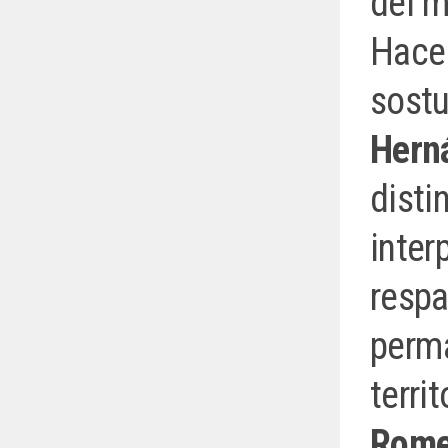
del m
Hace 
sost
Hern
disti
inter
respa
perma
terri
Rome