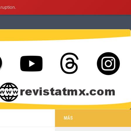
sruption.
éxico
Deportes
Cultura
Salud
MÁS