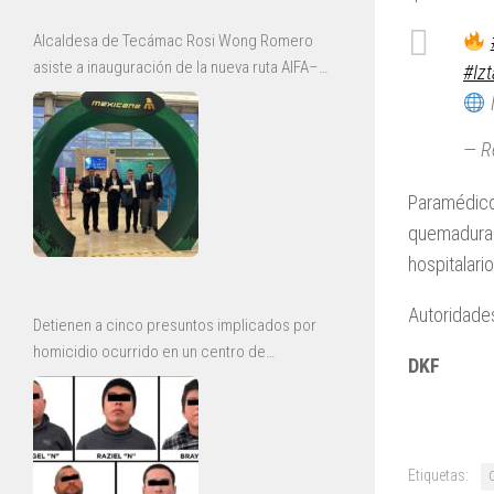
Alcaldesa de Tecámac Rosi Wong Romero
asiste a inauguración de la nueva ruta AIFA–
#Iz
Bajío de Mexicana
N
— R
Paramédic
quemaduras
hospitalario
Autoridades
Detienen a cinco presuntos implicados por
homicidio ocurrido en un centro de
DKF
rehabilitación de Ecatepec
Etiquetas: