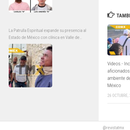
TAMBI
La Patrulla Espiritual expande su presencia al
Estado de México con clínica en Valle de
Chalco y jornadas de rescate en Ecatepec
Videos.- In
aficionado
ambiente de
México
26 OCTUBRE, 
@revistatmx