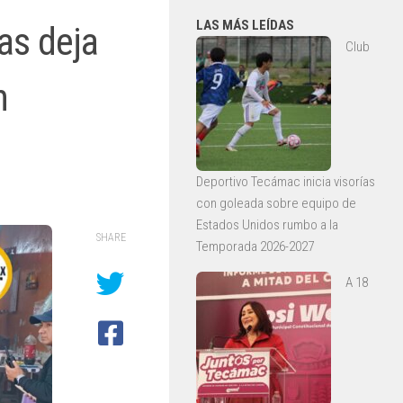
LAS MÁS LEÍDAS
tas deja
Club
n
Deportivo Tecámac inicia visorías
con goleada sobre equipo de
Estados Unidos rumbo a la
SHARE
Temporada 2026-2027
A 18