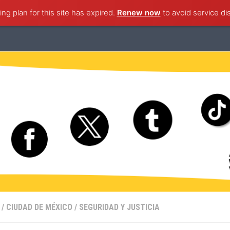
ng plan for this site has expired.
ternacional
Nacional
Ciudad de México
Renew now
to avoid service di
Estado de M
/
CIUDAD DE MÉXICO
/
SEGURIDAD Y JUSTICIA