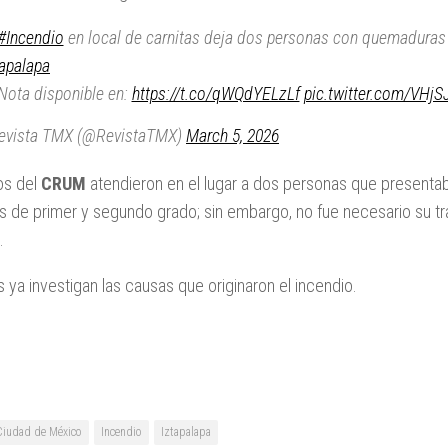
#Incendio
en local de carnitas deja dos personas con quemaduras
tapalapa
ota disponible en:
https://t.co/qWQdYELzLf
pic.twitter.com/VHjS
evista TMX (@RevistaTMX)
March 5, 2026
os del
CRUM
atendieron en el lugar a dos personas que presenta
 de primer y segundo grado; sin embargo, no fue necesario su tr
.
 ya investigan las causas que originaron el incendio.
Ciudad de México
Incendio
Iztapalapa