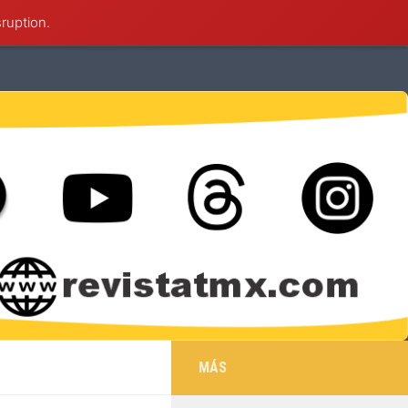
sruption.
éxico
Deportes
Cultura
Salud
MÁS