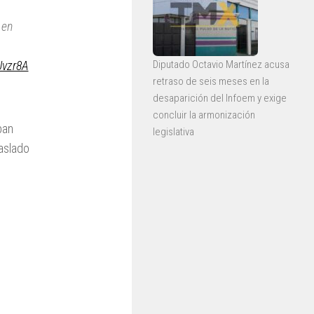
 en
Diputado Octavio Martínez acusa
Jvzr8A
retraso de seis meses en la
desaparición del Infoem y exige
concluir la armonización
ban
legislativa
aslado