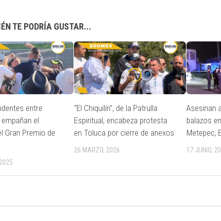
ÉN TE PODRÍA GUSTAR...
cidentes entre
“El Chiquilín”, de la Patrulla
Asesinan a
s empañan el
Espiritual, encabeza protesta
balazos en
l Gran Premio de
en Toluca por cierre de anexos
Metepec, 
26 MARZO, 2026
17 JUNIO, 2
2025