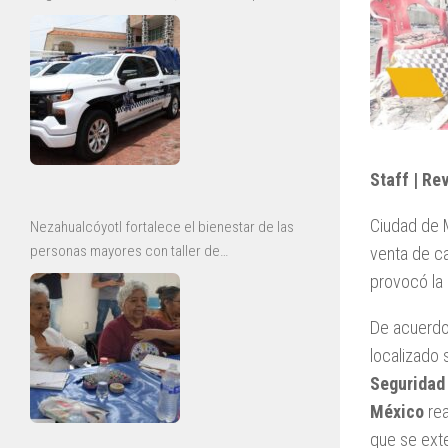
y mejoras para la Guardia Civil
Staff | Re
Ciudad de M
Nezahualcóyotl fortalece el bienestar de las
personas mayores con taller de
venta de ca
envejecimiento saludable
provocó la 
De acuerdo 
localizado 
Seguridad
México
rea
que se ext