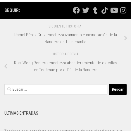
SEGUIR:
SIGUIENTE HISTORIA
Raciel Pérez Cruz encabeza izamiento e incineración de la
Bandera en Tlalnepantla
HISTORIA PREVIA
Rosi Wong Romero encabeza abanderamiento de escoltas
en Tecámac por el Día de la Bandera
Buscar:
ÚLTIMAS ENTRADAS