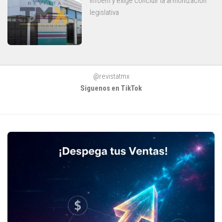
Infoem y exige concluir la armonización
legislativa
@revistatmx
Siguenos en TikTok