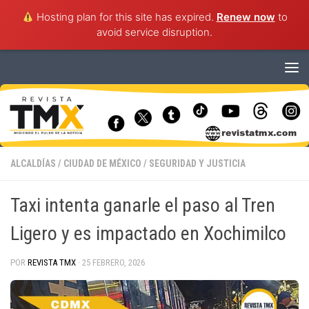
Hosting plan for this site has expired.
Renew now
to
avoid service disruption.
Saltar al contenido
ALCALDÍAS
/
CIUDAD DE MÉXICO
/
SEGURIDAD Y JUSTICIA
Taxi intenta ganarle el paso al Tren
Ligero y es impactado en Xochimilco
POR
REVISTA TMX
·
25 FEBRERO, 2026