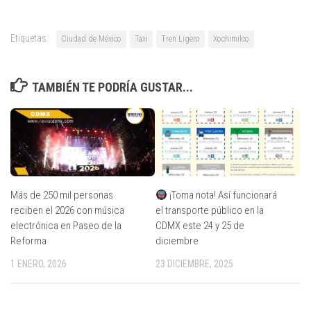
Etiquetas:
Ciudad de México
Taxi
Tren Ligero
Xochimilco
TAMBIÉN TE PODRÍA GUSTAR...
Más de 250 mil personas
¡Toma nota! Así funcionará
reciben el 2026 con música
el transporte público en la
electrónica en Paseo de la
CDMX este 24 y 25 de
Reforma
diciembre
1 ENERO, 2026
23 DICIEMBRE, 2025