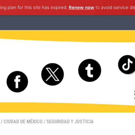
ng plan for this site has expired.
ternacional
Nacional
Ciudad de México
Renew now
to avoid service di
Estado de M
/
CIUDAD DE MÉXICO
/
SEGURIDAD Y JUSTICIA