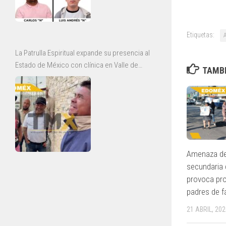
Etiquetas:
La Patrulla Espiritual expande su presencia al
Estado de México con clínica en Valle de
TAMBI
Chalco y jornadas de rescate en Ecatepec
Amenaza de
secundaria
provoca pro
padres de f
21 ABRIL, 202