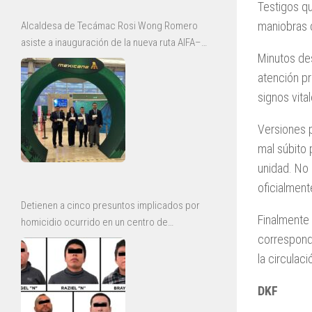
Testigos q
maniobras 
Alcaldesa de Tecámac Rosi Wong Romero
asiste a inauguración de la nueva ruta AIFA–
Minutos de
Bajío de Mexicana
atención pr
signos vital
Versiones p
mal súbito 
unidad. No 
oficialment
Detienen a cinco presuntos implicados por
Finalmente 
homicidio ocurrido en un centro de
correspond
rehabilitación de Ecatepec
la circulaci
DKF