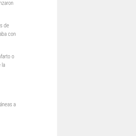
enzaron
os de
taba con
farto o
 la
táneas a