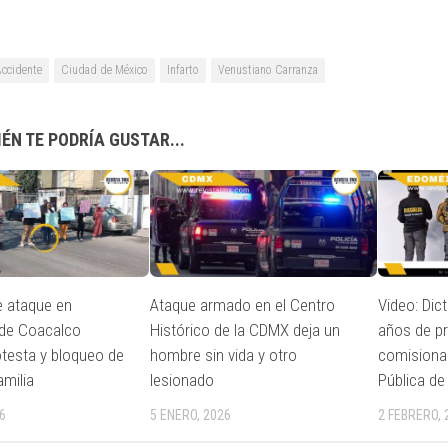
Accidente
Ciudad de México
Infarto
Venustiano Carranza
ÉN TE PODRÍA GUSTAR...
 ataque en
Ataque armado en el Centro
Video: Dic
 de Coacalco
Histórico de la CDMX deja un
años de pr
testa y bloqueo de
hombre sin vida y otro
comisiona
amilia
lesionado
Pública d
6
5 ENERO, 2026
2 FEBRERO, 