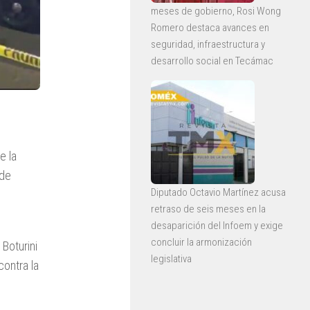
meses de gobierno, Rosi Wong
Romero destaca avances en
seguridad, infraestructura y
desarrollo social en Tecámac
e la
 de
Diputado Octavio Martínez acusa
retraso de seis meses en la
desaparición del Infoem y exige
concluir la armonización
Boturini
legislativa
contra la