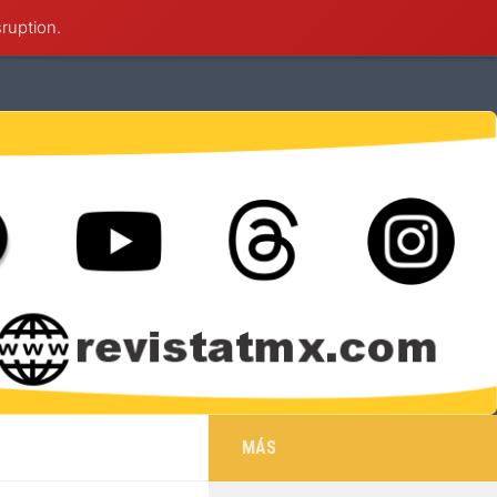
sruption.
éxico
Deportes
Cultura
Salud
MÁS