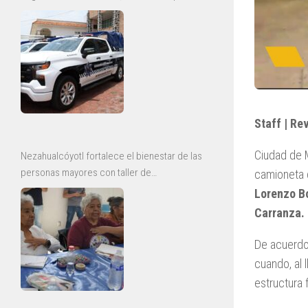
y mejoras para la Guardia Civil
Staff | Re
Ciudad de M
Nezahualcóyotl fortalece el bienestar de las
personas mayores con taller de
camioneta 
envejecimiento saludable
Lorenzo Bo
Carranza.
De acuerdo 
cuando, al l
estructura f