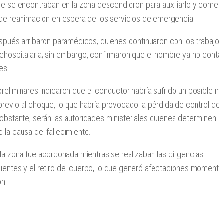
ue se encontraban en la zona descendieron para auxiliarlo y com
de reanimación en espera de los servicios de emergencia.
spués arribaron paramédicos, quienes continuaron con los trabaj
ehospitalaria; sin embargo, confirmaron que el hombre ya no con
es.
reliminares indicaron que el conductor habría sufrido un posible in
previo al choque, lo que habría provocado la pérdida de control de
obstante, serán las autoridades ministeriales quienes determinen
e la causa del fallecimiento.
la zona fue acordonada mientras se realizaban las diligencias
ientes y el retiro del cuerpo, lo que generó afectaciones momen
ón.