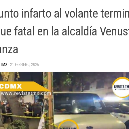
unto infarto al volante termi
ue fatal en la alcaldía Venus
anza
 TMX
·
21 FEBRERO, 2026