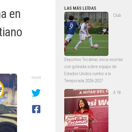
LAS MÁS LEÍDAS
na en
Club
tiano
Deportivo Tecámac inicia visorías
con goleada sobre equipo de
Estados Unidos rumbo a la
SHARE
Temporada 2026-2027
A 18