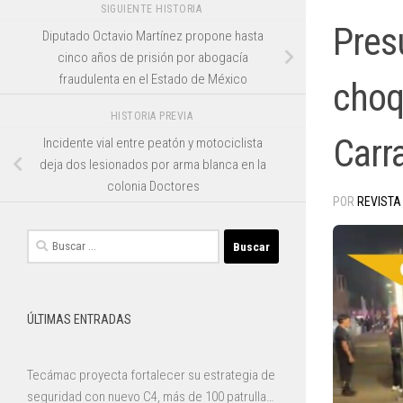
SIGUIENTE HISTORIA
Pres
Diputado Octavio Martínez propone hasta
cinco años de prisión por abogacía
fraudulenta en el Estado de México
choq
HISTORIA PREVIA
Carr
Incidente vial entre peatón y motociclista
deja dos lesionados por arma blanca en la
colonia Doctores
POR
REVISTA
Buscar:
ÚLTIMAS ENTRADAS
Tecámac proyecta fortalecer su estrategia de
seguridad con nuevo C4, más de 100 patrullas