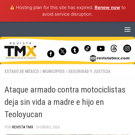
Hosting plan for this site has expired.
Renew now
to
avoid service disruption.
Saltar al contenido
ESTADO DE MÉXICO
/
MUNICIPIOS
/
SEGURIDAD Y JUSTICIA
Ataque armado contra motociclistas
deja sin vida a madre e hijo en
Teoloyucan
POR
REVISTA TMX
·
26 ENERO, 2026