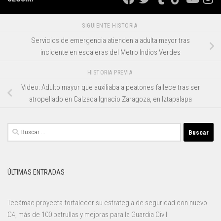
SIGUIENTE HISTORIA
Servicios de emergencia atienden a adulta mayor tras
incidente en escaleras del Metro Indios Verdes
HISTORIA PREVIA
Video: Adulto mayor que auxiliaba a peatones fallece tras ser
atropellado en Calzada Ignacio Zaragoza, en Iztapalapa
Buscar:
ÚLTIMAS ENTRADAS
Tecámac proyecta fortalecer su estrategia de seguridad con nuevo
C4, más de 100 patrullas y mejoras para la Guardia Civil