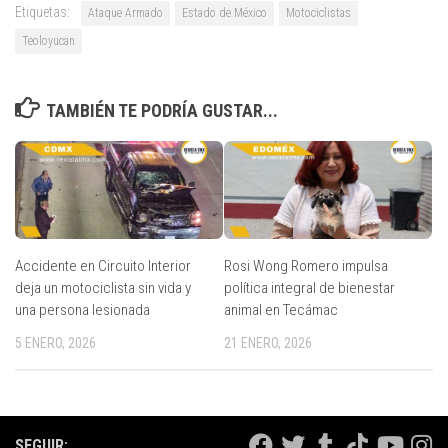
Etiquetas:
Ataque Armado
Estado de México
Motociclistas
Teoloyucan
TAMBIÉN TE PODRÍA GUSTAR...
Accidente en Circuito Interior
Rosi Wong Romero impulsa
deja un motociclista sin vida y
política integral de bienestar
una persona lesionada
animal en Tecámac
5 ENERO, 2026
21 ENERO, 2026
SEGUIR: