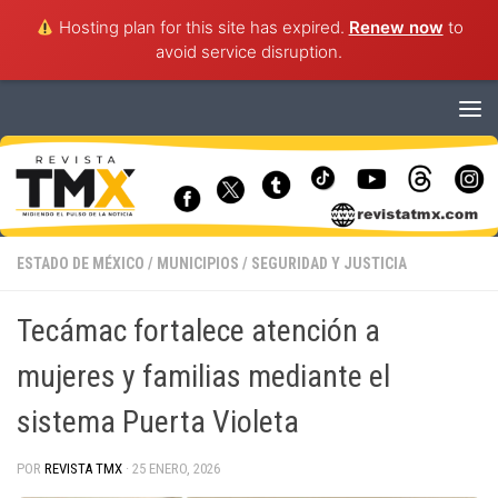
Hosting plan for this site has expired.
Renew now
to
avoid service disruption.
Saltar al contenido
ESTADO DE MÉXICO
/
MUNICIPIOS
/
SEGURIDAD Y JUSTICIA
Tecámac fortalece atención a
mujeres y familias mediante el
sistema Puerta Violeta
POR
REVISTA TMX
·
25 ENERO, 2026