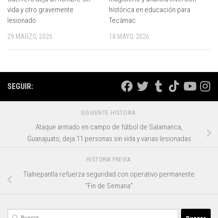
vida y otro gravemente
histórica en educación para
lesionado
Tecámac
29 MARZO, 2026
18 MAYO, 2026
SEGUIR:
SIGUIENTE HISTORIA
Ataque armado en campo de fútbol de Salamanca,
Guanajuato, deja 11 personas sin vida y varias lesionadas
HISTORIA PREVIA
Tlalnepantla refuerza seguridad con operativo permanente
“Fin de Semana”
Buscar: