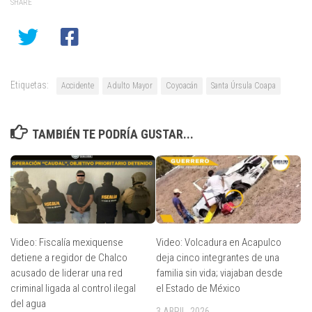
SHARE
Etiquetas:
Accidente
Adulto Mayor
Coyoacán
Santa Úrsula Coapa
TAMBIÉN TE PODRÍA GUSTAR...
Video: Fiscalía mexiquense
Video: Volcadura en Acapulco
detiene a regidor de Chalco
deja cinco integrantes de una
acusado de liderar una red
familia sin vida; viajaban desde
criminal ligada al control ilegal
el Estado de México
del agua
3 ABRIL, 2026