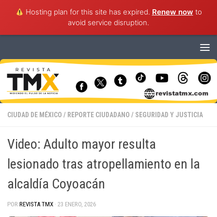
Hosting plan for this site has expired.
Renew now
to
avoid service disruption.
Saltar al contenido
CIUDAD DE MÉXICO
/
REPORTE CIUDADANO
/
SEGURIDAD Y JUSTICIA
Video: Adulto mayor resulta
lesionado tras atropellamiento en la
alcaldía Coyoacán
POR
REVISTA TMX
·
23 ENERO, 2026