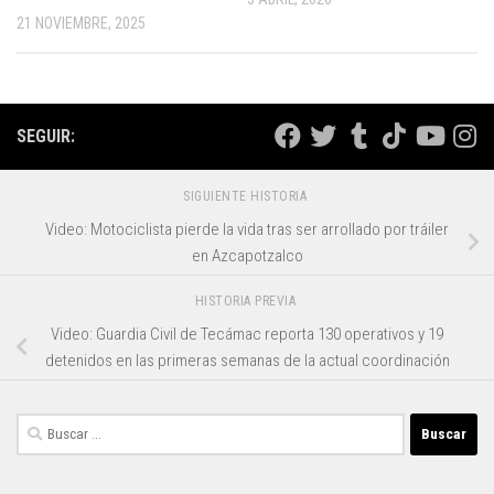
21 NOVIEMBRE, 2025
SEGUIR:
SIGUIENTE HISTORIA
Video: Motociclista pierde la vida tras ser arrollado por tráiler
en Azcapotzalco
HISTORIA PREVIA
Video: Guardia Civil de Tecámac reporta 130 operativos y 19
detenidos en las primeras semanas de la actual coordinación
Buscar: