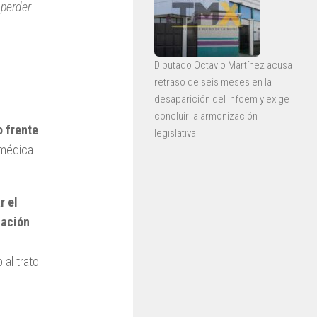
 perder
Diputado Octavio Martínez acusa
retraso de seis meses en la
desaparición del Infoem y exige
concluir la armonización
o frente
legislativa
 médica
r el
uación
 al trato