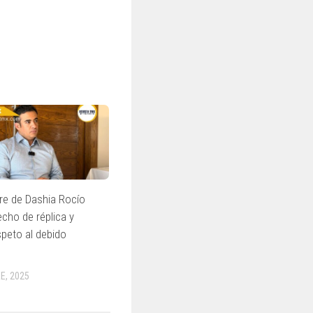
re de Dashia Rocío
echo de réplica y
speto al debido
E, 2025