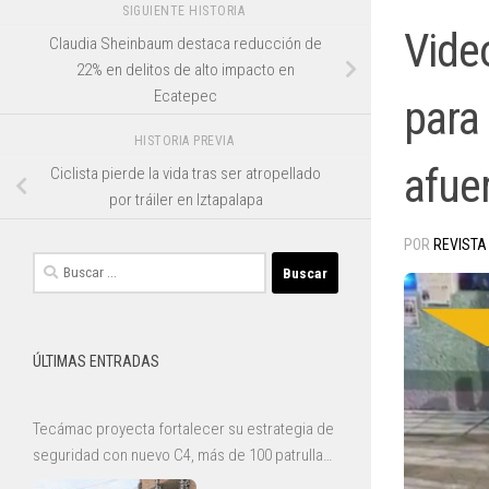
SIGUIENTE HISTORIA
Vide
Claudia Sheinbaum destaca reducción de
22% en delitos de alto impacto en
Ecatepec
para 
HISTORIA PREVIA
afue
Ciclista pierde la vida tras ser atropellado
por tráiler en Iztapalapa
POR
REVISTA
Buscar:
ÚLTIMAS ENTRADAS
Tecámac proyecta fortalecer su estrategia de
seguridad con nuevo C4, más de 100 patrullas
y mejoras para la Guardia Civil