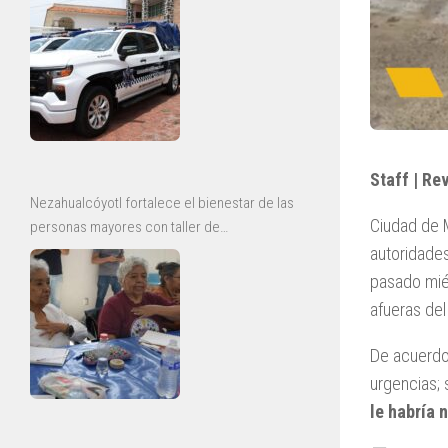
Staff | Re
Nezahualcóyotl fortalece el bienestar de las
Ciudad de 
personas mayores con taller de
envejecimiento saludable
autoridades
pasado miér
afueras de
De acuerdo 
urgencias;
le habría 