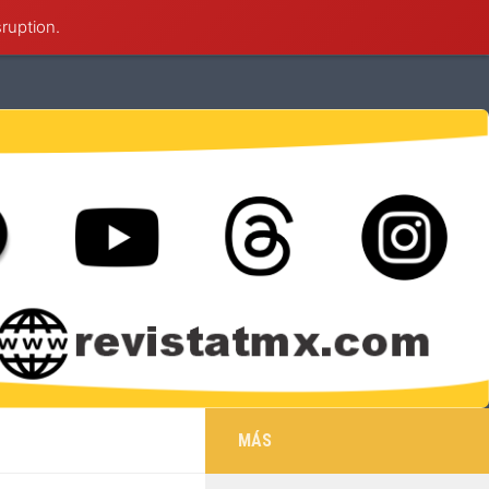
sruption.
éxico
Deportes
Cultura
Salud
MÁS