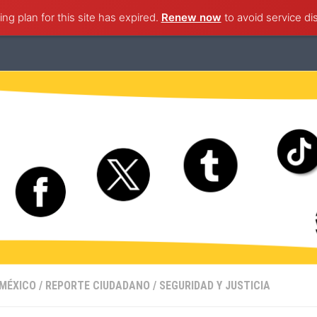
ng plan for this site has expired.
ternacional
Nacional
Ciudad de México
Renew now
to avoid service di
Estado de M
 MÉXICO
/
REPORTE CIUDADANO
/
SEGURIDAD Y JUSTICIA