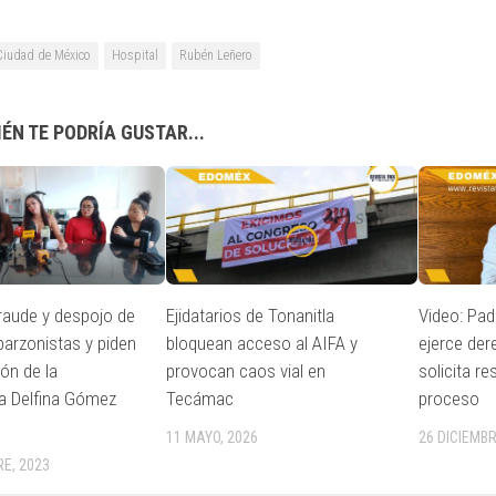
Ciudad de México
Hospital
Rubén Leñero
ÉN TE PODRÍA GUSTAR...
fraude y despojo de
Ejidatarios de Tonanitla
Video: Pad
arzonistas y piden
bloquean acceso al AIFA y
ejerce der
ión de la
provocan caos vial en
solicita re
a Delfina Gómez
Tecámac
proceso
11 MAYO, 2026
26 DICIEMBR
E, 2023