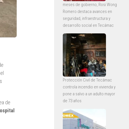
meses de gobierno, Rosi Wong
Romero destaca avances en
seguridad, infraestructura y
desarrollo social en Tecámac
de
el
Protección Civil de Tecámac
s
controla incendio en vivienda y
pone a salvo a un adulto mayor
de 73 años
rea de
hospital