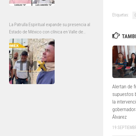
Etiquetas:
La Patrulla Espiritual expande su presencia al
Estado de México con clínica en Valle de
TAMBI
Chalco y jornadas de rescate en Ecatepec
Alertan de 
supuestos b
la intervenc
gobernador
Álvarez
19 SEPTIEMBR