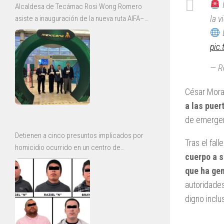
Alcaldesa de Tecámac Rosi Wong Romero
la v
asiste a inauguración de la nueva ruta AIFA–
Bajío de Mexicana
L
pic
— R
César Mor
a las puer
de emergen
Detienen a cinco presuntos implicados por
Tras el fal
homicidio ocurrido en un centro de
cuerpo a s
rehabilitación de Ecatepec
que ha ge
autoridades
digno inclu