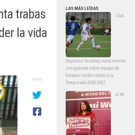
LAS MÁS LEÍDAS
nta trabas
Club
der la vida
Deportivo Tecámac inicia visorías
con goleada sobre equipo de
Estados Unidos rumbo a la
SHARE
Temporada 2026-2027
A 18