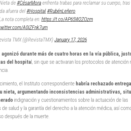
Nieta de
#CésarMora
enfrenta trabas para reclamar su cuerpo, tras
ida afuera del
#Hospital
#RubénLeñero
a nota completa en:
https://t.co/AP65W2ZOzm
.twitter.com/A0IZFnk7um
evista TMX (@RevistaTMX)
January 17, 2026
a
agonizó durante más de cuatro horas en la vía pública, just
tas del hospita
l, sin que se activaran los protocolos de atención
cia.
lecimiento, el Instituto correspondiente
habría rechazado entrega
u nieta, argumentando inconsistencias administrativas, sit
nerado
indignación y cuestionamientos sobre la actuación de las
 de salud y la garantía del derecho a la atención médica, así como
so después de la muerte.