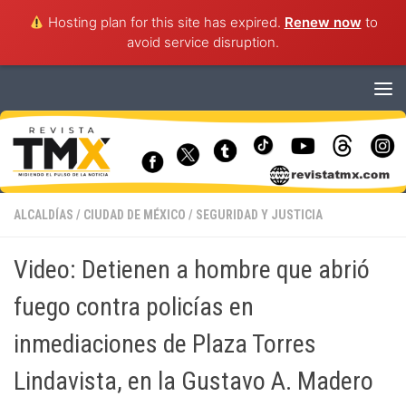
Hosting plan for this site has expired.
Renew now
to
avoid service disruption.
Saltar al contenido
ALCALDÍAS
/
CIUDAD DE MÉXICO
/
SEGURIDAD Y JUSTICIA
Video: Detienen a hombre que abrió
fuego contra policías en
inmediaciones de Plaza Torres
Lindavista, en la Gustavo A. Madero