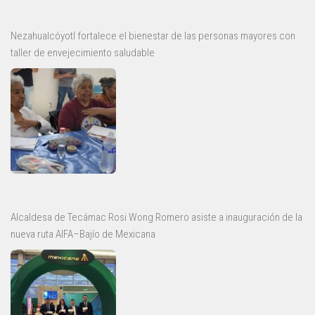
Nezahualcóyotl fortalece el bienestar de las personas mayores con
taller de envejecimiento saludable
Alcaldesa de Tecámac Rosi Wong Romero asiste a inauguración de la
nueva ruta AIFA–Bajío de Mexicana