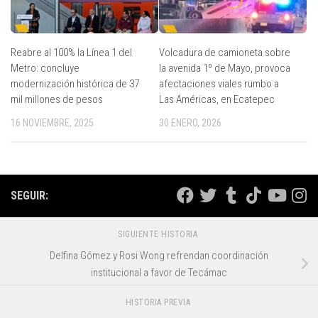
Reabre al 100% la Línea 1 del
Volcadura de camioneta sobre
Metro: concluye
la avenida 1º de Mayo, provoca
modernización histórica de 37
afectaciones viales rumbo a
mil millones de pesos
Las Américas, en Ecatepec
16 NOVIEMBRE, 2025
30 ENERO, 2026
SEGUIR:
SIGUIENTE HISTORIA
Delfina Gómez y Rosi Wong refrendan coordinación
institucional a favor de Tecámac
HISTORIA PREVIA