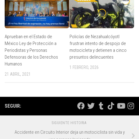
Aprueban en el Estado de
Policías de Nezahualcóyotl
México Ley de Protección a
frustran intento de despojo de
Periodistas y Personas
motocicleta y detienen a cinco
Defensoras de los Derechos
presuntos delincuentes
Humanos
1 FEBRERO, 2026
21 ABRIL, 2021
SEGUIR:
SIGUIENTE HISTORIA
Accidente en Circuito Interior deja un motociclista sin vida y