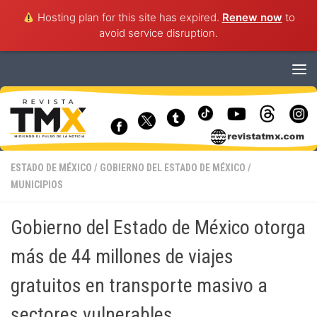
Hosting plan for this site has expired.
Renew now
to
avoid service disruption.
Saltar al contenido
ESTADO DE MÉXICO
/
GOBIERNO DEL ESTADO DE MÉXICO
/
MUNICIPIOS
Gobierno del Estado de México otorga
más de 44 millones de viajes
gratuitos en transporte masivo a
sectores vulnerables