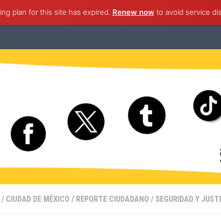
ng plan for this site has expired.
ternacional
Nacional
Ciudad de México
Renew now
to avoid service di
Estado de M
/
CIUDAD DE MÉXICO
/
REPORTE CIUDADANO
/
SEGURIDAD Y JUST