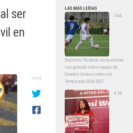
LAS MÁS LEÍDAS
al ser
Club
vil en
Deportivo Tecámac inicia visorías
con goleada sobre equipo de
Estados Unidos rumbo a la
SHARE
Temporada 2026-2027
A 18