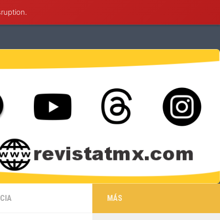
sruption.
éxico
Deportes
Cultura
Salud
ICIA
MÁS