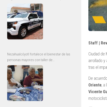
y mejoras para la Guardia Civil
Staff | Re
Ciudad de M
Nezahualcóyotl fortalece el bienestar de las
personas mayores con taller de
arrollado y
envejecimiento saludable
tras el impa
De acuerdo
Oriente
, a
Vicente G
motociclist