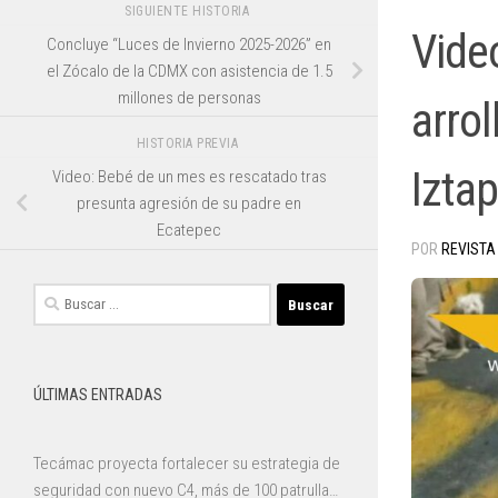
SIGUIENTE HISTORIA
Video
Concluye “Luces de Invierno 2025-2026” en
el Zócalo de la CDMX con asistencia de 1.5
millones de personas
arro
HISTORIA PREVIA
Izta
Video: Bebé de un mes es rescatado tras
presunta agresión de su padre en
Ecatepec
POR
REVISTA
Buscar:
ÚLTIMAS ENTRADAS
Tecámac proyecta fortalecer su estrategia de
seguridad con nuevo C4, más de 100 patrullas