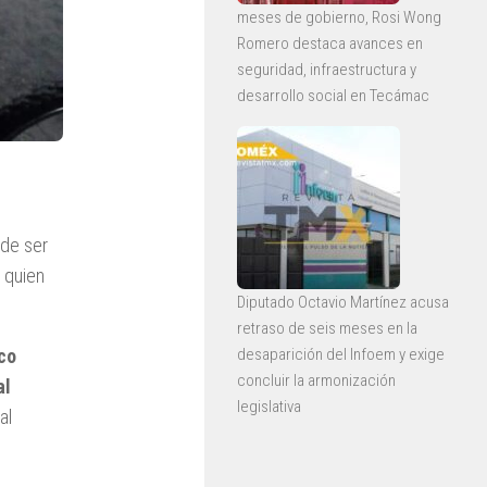
meses de gobierno, Rosi Wong
Romero destaca avances en
seguridad, infraestructura y
desarrollo social en Tecámac
 de ser
, quien
Diputado Octavio Martínez acusa
retraso de seis meses en la
desaparición del Infoem y exige
co
concluir la armonización
al
legislativa
al