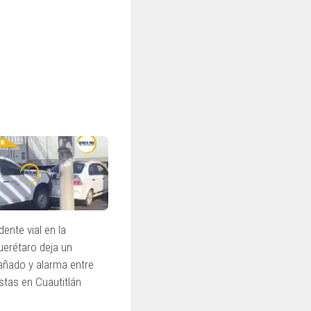
dente vial en la
erétaro deja un
añado y alarma entre
stas en Cuautitlán