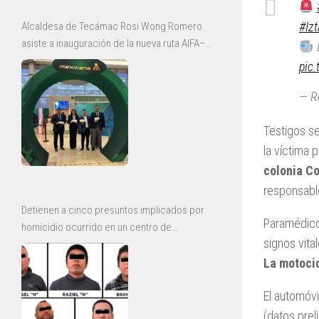
#Iz
Alcaldesa de Tecámac Rosi Wong Romero
asiste a inauguración de la nueva ruta AIFA–
L
Bajío de Mexicana
pic
— R
Testigos se
la víctima 
colonia Co
responsable
Detienen a cinco presuntos implicados por
Paramédicos
homicidio ocurrido en un centro de
signos vita
rehabilitación de Ecatepec
La motoci
El automóv
(datos prel