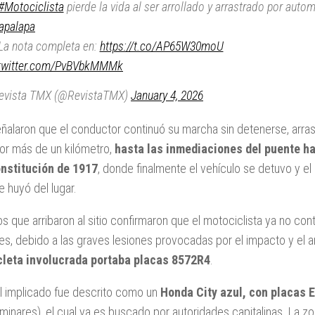
#Motociclista
pierde la vida al ser arrollado y arrastrado por autom
tapalapa
a nota completa en:
https://t.co/AP65W30moU
.twitter.com/PvBVbkMMMk
evista TMX (@RevistaTMX)
January 4, 2026
ñalaron que el conductor continuó su marcha sin detenerse, arra
por más de un kilómetro,
hasta las inmediaciones del puente ha
nstitución de 1917
, donde finalmente el vehículo se detuvo y el
 huyó del lugar.
 que arribaron al sitio confirmaron que el motociclista ya no co
les, debido a las graves lesiones provocadas por el impacto y el ar
cleta involucrada portaba placas 8572R4
.
il implicado fue descrito como un
Honda City azul, con placas 
iminares), el cual ya es buscado por autoridades capitalinas. La z