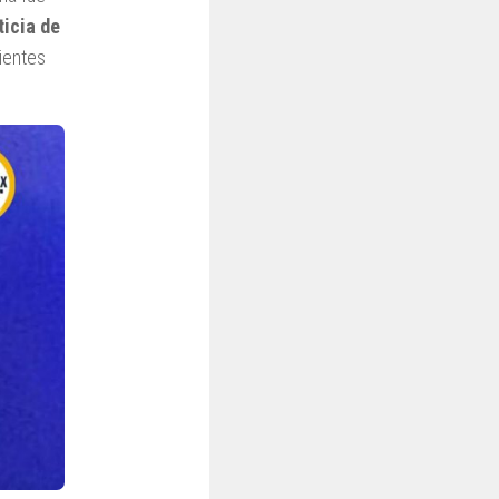
ticia de
dientes