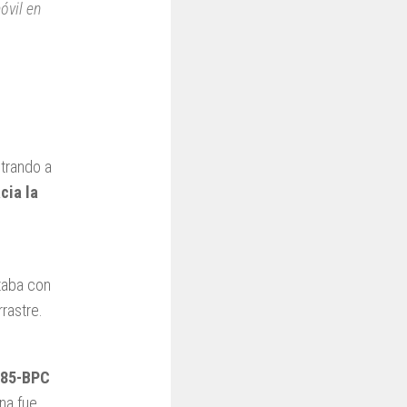
óvil en
strando a
cia la
ntaba con
rastre.
E85-BPC
ona fue