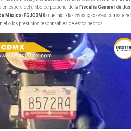
 en espera del arribo de personal de la
Fiscalía General de Jus
 de México
(
FGJCDMX
) que inició las investigaciones correspon
on el o los presuntos responsables de estos hechos.