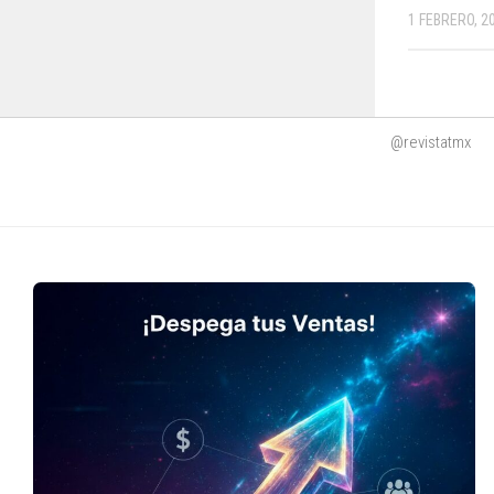
1 FEBRERO, 2
@revistatmx