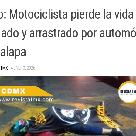
: Motociclista pierde la vida 
llado y arrastrado por automó
palapa
 TMX
·
4 ENERO, 2026