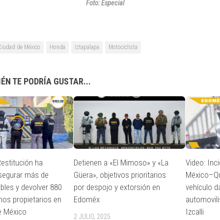
Foto: Especial
Ciudad de México
Honda
Iztapalapa
Motociclista
ÉN TE PODRÍA GUSTAR...
estitución ha
Detienen a «El Mimoso» y «La
Video: Inci
segurar más de
Güera», objetivos prioritarios
México–Qu
bles y devolver 880
por despojo y extorsión en
vehículo d
imos propietarios en
Edoméx
automovili
e México
Izcalli
2 JULIO, 2025