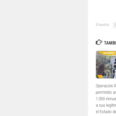
Etiquetas:
TAMBI
Operación R
permitido a
1,500 inmue
a sus legít
el Estado d