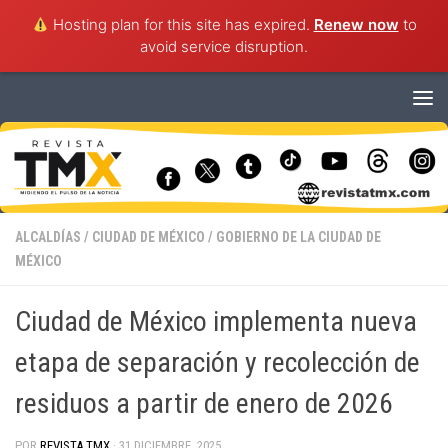
Hosting plan for this site has expired.
Renew now
to
avoid service disruption.
Saltar al contenido
ALCALDÍAS
/
CIUDAD DE MÉXICO
/
GOBIERNO DE LA CIUDAD DE
MÉXICO
Ciudad de México implementa nueva
etapa de separación y recolección de
residuos a partir de enero de 2026
POR
REVISTA TMX
·
31 DICIEMBRE, 2025