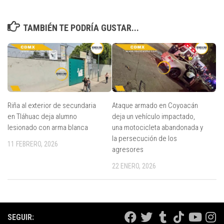
TAMBIÉN TE PODRÍA GUSTAR...
Riña al exterior de secundaria
Ataque armado en Coyoacán
en Tláhuac deja alumno
deja un vehículo impactado,
lesionado con arma blanca
una motocicleta abandonada y
la persecución de los
11 FEBRERO, 2026
agresores
22 ENERO, 2026
SEGUIR: