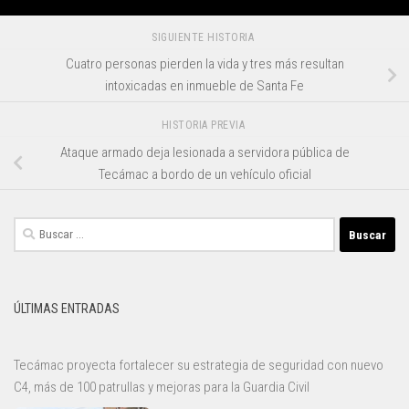
SIGUIENTE HISTORIA
Cuatro personas pierden la vida y tres más resultan
intoxicadas en inmueble de Santa Fe
HISTORIA PREVIA
Ataque armado deja lesionada a servidora pública de
Tecámac a bordo de un vehículo oficial
Buscar:
ÚLTIMAS ENTRADAS
Tecámac proyecta fortalecer su estrategia de seguridad con nuevo
C4, más de 100 patrullas y mejoras para la Guardia Civil