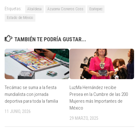
Etiquetas:
Alcaldesa
Azucena Cisneros Coss
Ecatepec
Estado de México
TAMBIÉN TE PODRÍA GUSTAR...
Tecámac se suma a la fiesta
LuzMa Hernández recibe
mundialista con jornada
Presea en la Cumbre de las 200
deportiva para toda la familia
Mujeres más Importantes de
México
11 JUNIO, 2026
29 MARZO, 2025