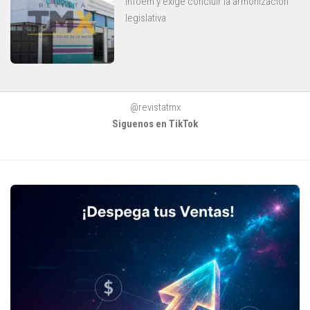
Infoem y exige concluir la armonización
legislativa
@revistatmx
Siguenos en TikTok