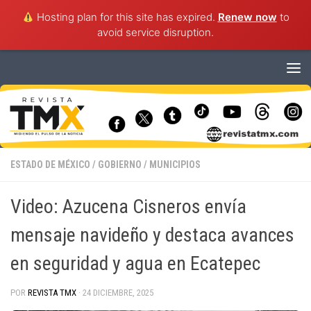
Hosting plan for this site has expired.
Renew now
to
avoid service disruption.
Saltar al contenido
ESTADO DE MÉXICO
/
GOBIERNO
/
MUNICIPIOS
Video: Azucena Cisneros envía
mensaje navideño y destaca avances
en seguridad y agua en Ecatepec
POR
REVISTA TMX
·
24 DICIEMBRE, 2025