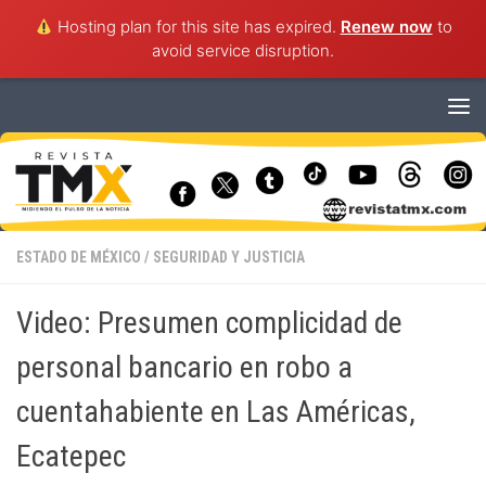
Hosting plan for this site has expired.
Renew now
to
avoid service disruption.
Saltar al contenido
ESTADO DE MÉXICO
/
SEGURIDAD Y JUSTICIA
Video: Presumen complicidad de
personal bancario en robo a
cuentahabiente en Las Américas,
Ecatepec