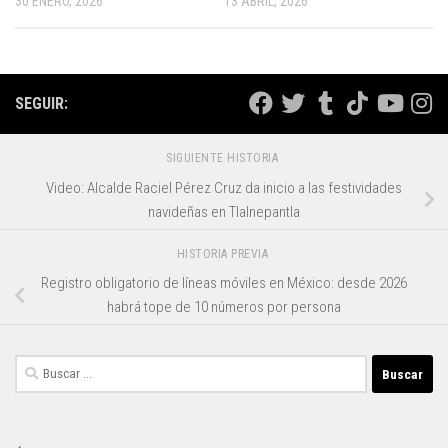
30 ENERO, 2026
13 ABRIL, 2026
SEGUIR:
SIGUIENTE HISTORIA
Video: Alcalde Raciel Pérez Cruz da inicio a las festividades
navideñas en Tlalnepantla
HISTORIA PREVIA
Registro obligatorio de líneas móviles en México: desde 2026
habrá tope de 10 números por persona
Buscar: