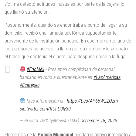
víctima detectó actitudes inusuales por parte de la cajera, lo
que llamó su atención.
Posteriormente, cuando se encontraba a punto de llegar a su
domicilio, recibió una llamada telefónica supuestamente
proveniente de la institución bancaria. En ese momento, uno de
los agresores se acercó, la llamó por su nombre y le arrebató
el bolso que contenía el dinero, para después darse a la fuga.
#EdoMéx
.- Presumen complicidad de personal
bancario en robo a cuentahabiente en
#LasAméricas
,
#Ecatepec
Más información en:
https://t.co/AP65W2ZOzm
pic.twitter.com/ItUhU0lv30
— Revista TMX (@RevistaTMX)
December 18, 2025
Elementos de la
Policía Municipal
brindaron apoyo inmediato a