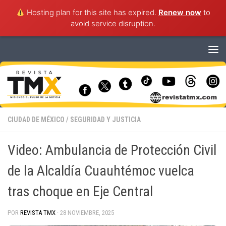
Hosting plan for this site has expired.
Renew now
to
avoid service disruption.
Saltar al contenido
CIUDAD DE MÉXICO
/
SEGURIDAD Y JUSTICIA
Video: Ambulancia de Protección Civil
de la Alcaldía Cuauhtémoc vuelca
tras choque en Eje Central
POR
REVISTA TMX
·
28 NOVIEMBRE, 2025