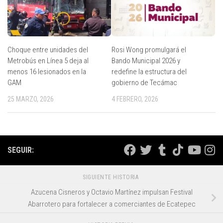
Choque entre unidades del
Rosi Wong promulgará el
Metrobús en Línea 5 deja al
Bando Municipal 2026 y
menos 16 lesionados en la
redefine la estructura del
GAM
gobierno de Tecámac
25 MARZO, 2026
4 FEBRERO, 2026
SEGUIR:
SIGUIENTE HISTORIA
Azucena Cisneros y Octavio Martínez impulsan Festival
Abarrotero para fortalecer a comerciantes de Ecatepec