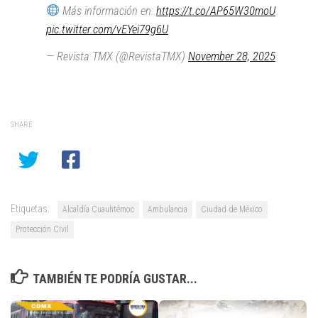
Más información en:
https://t.co/AP65W30moU
pic.twitter.com/vEYei79g6U
— Revista TMX (@RevistaTMX)
November 28, 2025
SHARE
Etiquetas:
Alcaldía Cuauhtémoc
Ambulancia
Ciudad de México
Protección Civil
TAMBIÉN TE PODRÍA GUSTAR...