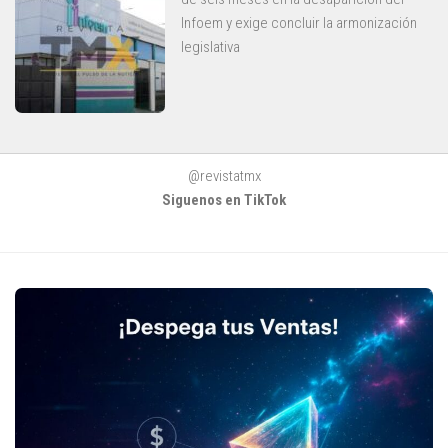
Infoem y exige concluir la armonización
legislativa
@revistatmx
Siguenos en TikTok