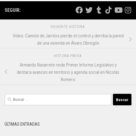
SEGUIR:
SIGUIENTE HISTORIA
Video: Camión de Jarritos pierde el control y derriba la pared
de una vivienda en Álvaro Obregón
HISTORIA PREVIA
Armando Navarrete rinde Primer Informe Legislativo y
destaca avances en territorio y agenda social en Nicolás
Romero
Buscar:
ÚLTIMAS ENTRADAS