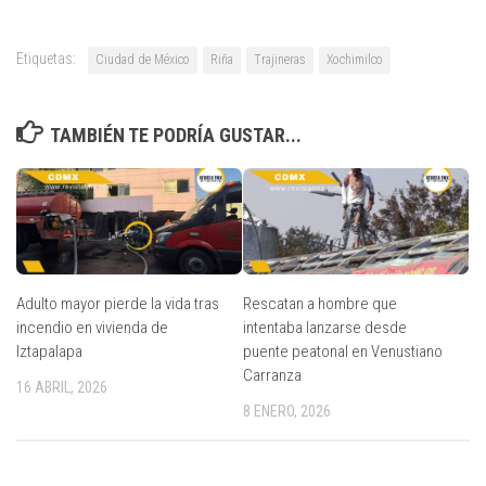
Etiquetas:
Ciudad de México
Riña
Trajineras
Xochimilco
TAMBIÉN TE PODRÍA GUSTAR...
Adulto mayor pierde la vida tras
Rescatan a hombre que
incendio en vivienda de
intentaba lanzarse desde
Iztapalapa
puente peatonal en Venustiano
Carranza
16 ABRIL, 2026
8 ENERO, 2026