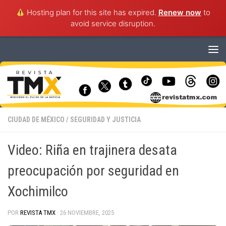
Hosting plan for this site has expired.
Renew now
to
avoid service disruption.
Saltar al contenido
CIUDAD DE MÉXICO
/
SEGURIDAD Y JUSTICIA
Video: Riña en trajinera desata
preocupación por seguridad en
Xochimilco
POR
REVISTA TMX
·
26 NOVIEMBRE, 2025