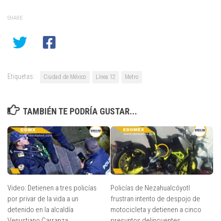
SHARE
Etiquetas:
Ciudad de México
Línea 12
Metro
TAMBIÉN TE PODRÍA GUSTAR...
Video: Detienen a tres policías
Policías de Nezahualcóyotl
por privar de la vida a un
frustran intento de despojo de
detenido en la alcaldía
motocicleta y detienen a cinco
Venustiano Carranza
presuntos delincuentes