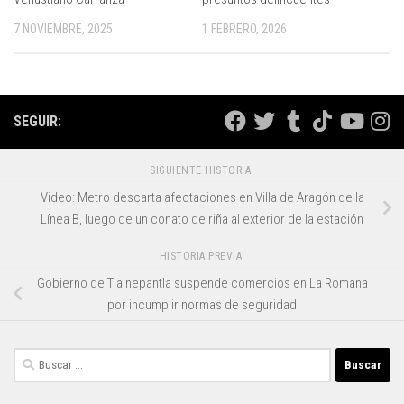
7 NOVIEMBRE, 2025
1 FEBRERO, 2026
SEGUIR:
SIGUIENTE HISTORIA
Video: Metro descarta afectaciones en Villa de Aragón de la
Línea B, luego de un conato de riña al exterior de la estación
HISTORIA PREVIA
Gobierno de Tlalnepantla suspende comercios en La Romana
por incumplir normas de seguridad
Buscar: