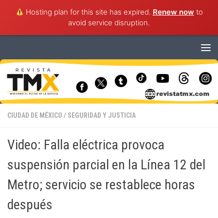
Hosting plan for this site has expired.
Renew now
to
avoid service disruption.
Saltar al contenido
CIUDAD DE MÉXICO
/
SEGURIDAD Y JUSTICIA
Video: Falla eléctrica provoca
suspensión parcial en la Línea 12 del
Metro; servicio se restablece horas
después