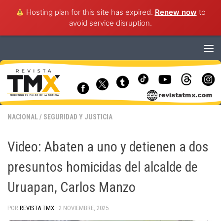
Hosting plan for this site has expired.
Renew now
to
avoid service disruption.
Saltar al contenido
NACIONAL
/
SEGURIDAD Y JUSTICIA
Video: Abaten a uno y detienen a dos
presuntos homicidas del alcalde de
Uruapan, Carlos Manzo
POR
REVISTA TMX
·
2 NOVIEMBRE, 2025