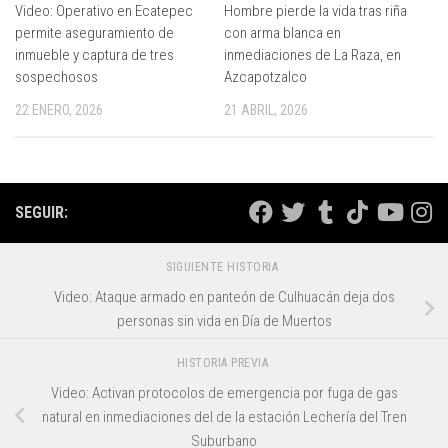
Video: Operativo en Ecatepec
Hombre pierde la vida tras riña
permite aseguramiento de
con arma blanca en
inmueble y captura de tres
inmediaciones de La Raza, en
sospechosos
Azcapotzalco
22 ENERO, 2026
21 ABRIL, 2026
SEGUIR:
SIGUIENTE HISTORIA
Video: Ataque armado en panteón de Culhuacán deja dos
personas sin vida en Día de Muertos
HISTORIA PREVIA
Video: Activan protocolos de emergencia por fuga de gas
natural en inmediaciones del de la estación Lechería del Tren
Suburbano