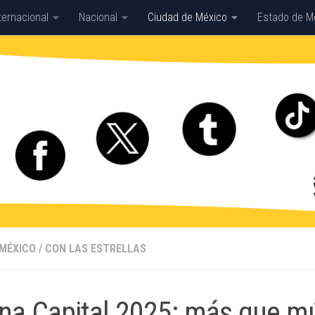
ternacional
Nacional
Ciudad de México
Estado de M
 MÉXICO
/
CON LAS ESTRELLAS
na Capital 2025: más que mú