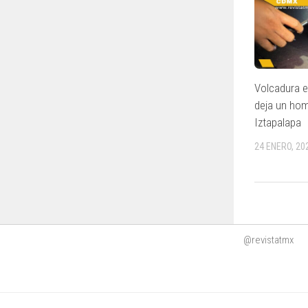
Volcadura 
deja un hom
Iztapalapa
24 ENERO, 20
@revistatmx