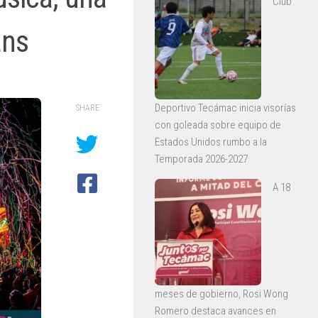
Club
ans
Deportivo Tecámac inicia visorías
SHARE
con goleada sobre equipo de
Estados Unidos rumbo a la
Temporada 2026-2027
A 18
meses de gobierno, Rosi Wong
Romero destaca avances en