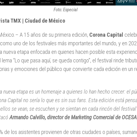
Foto: Especial
vista TMX | Ciudad de México
México.– A 15 años de su primera edición,
Corona Capital
celeb
a como uno de los festivales más importantes del mundo, y en 20
a nueva etapa enfocada en quienes hacen posible esta experienci
 lema “Lo que pasa aquí, se queda contigo”, el festival rinde tributo
storias y emociones del público que convierte cada edición en un 
a nueva etapa es un homenaje a quienes lo han hecho crecer: el pú
na Capital no sería lo que es sin sus fans. Esta edición está pens
ellos se vean, se escuchen y se sientan en cada rincón del festival”
tacó
Armando Calvillo, director de Marketing Comercial de OCESA
% de los asistentes provienen de otras ciudades o países, suma