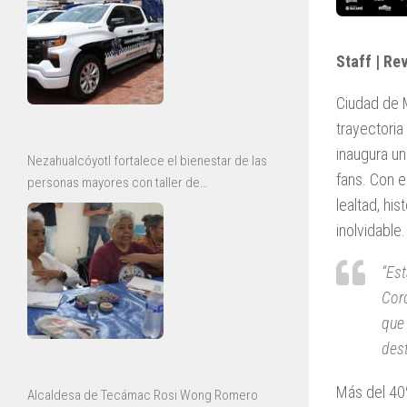
Staff | Re
Ciudad de 
trayectori
inaugura un
Nezahualcóyotl fortalece el bienestar de las
fans. Con el
personas mayores con taller de
lealtad, hi
envejecimiento saludable
inolvidable.
“Est
Coro
que 
des
Más del 40
Alcaldesa de Tecámac Rosi Wong Romero