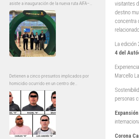
visitantes 
asiste a inauguración de la nueva ruta AIFA–
Bajío de Mexicana
destino mus
concentra c
relacionado
La edición 
4 del Aut
Experienci
Marcello La
Detienen a cinco presuntos implicados por
homicidio ocurrido en un centro de
Sostenibili
rehabilitación de Ecatepec
personas c
Expansión 
internaciona
Corona Ca