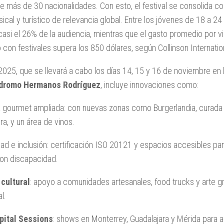
de más de 30 nacionalidades. Con esto, el festival se consolida c
ical y turístico de relevancia global. Entre los jóvenes de 18 a 2
asi el 26% de la audiencia, mientras que el gasto promedio por vi
 con festivales supera los 850 dólares, según Collinson Internatio
2025, que se llevará a cabo los días 14, 15 y 16 de noviembre en 
ódromo Hermanos Rodríguez
, incluye innovaciones como:
a gourmet ampliada: con nuevas zonas como Burgerlandia, curada
ra, y un área de vinos.
dad e inclusión: certificación ISO 20121 y espacios accesibles pa
on discapacidad.
cultural
: apoyo a comunidades artesanales, food trucks y arte g
l.
pital Sessions
: shows en Monterrey, Guadalajara y Mérida para 