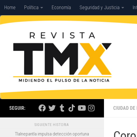
Home
Política
Economía
Seguridad y Justicia
In
Saltar al contenido
Con las Estrellas
SEGUIR:
CIUDAD DE
SIGUIENTE HISTORIA
Coro
Tlalnepantla impulsa detección oportuna