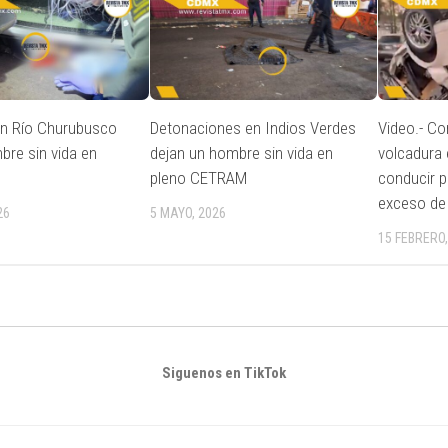
en Río Churubusco
Detonaciones en Indios Verdes
Video.- Co
bre sin vida en
dejan un hombre sin vida en
volcadura 
pleno CETRAM
conducir 
exceso de
26
5 MAYO, 2026
15 FEBRERO,
Siguenos en TikTok