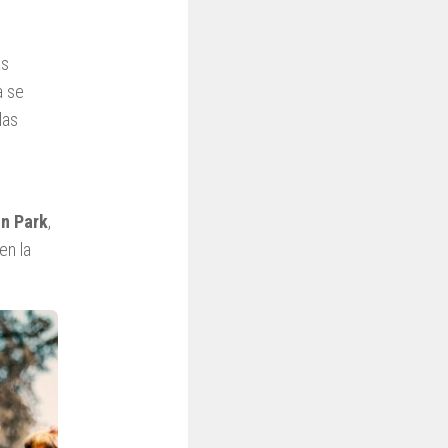
as
a se
las
in Park
,
en la