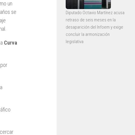
omo un
4 años se
Diputado Octavio Martínez acusa
retraso de seis meses en la
aje
desaparición del Infoem y exige
nal.
concluir la armonización
legislativa
la
Curva
 por
ra
ráfico
acercar