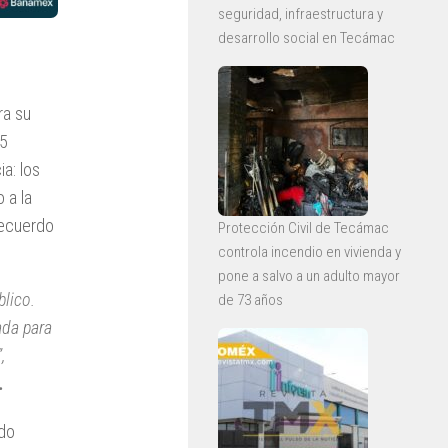
seguridad, infraestructura y
desarrollo social en Tecámac
ra su
25
a: los
 a la
recuerdo
Protección Civil de Tecámac
controla incendio en vivienda y
pone a salvo a un adulto mayor
blico.
de 73 años
ada para
,
.
ndo