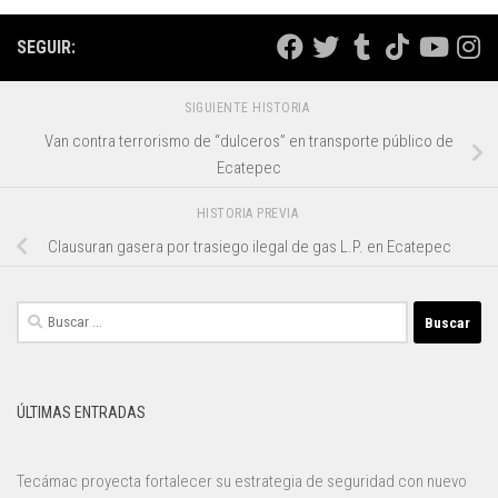
SEGUIR:
SIGUIENTE HISTORIA
Van contra terrorismo de “dulceros” en transporte público de
Ecatepec
HISTORIA PREVIA
Clausuran gasera por trasiego ilegal de gas L.P. en Ecatepec
Buscar:
ÚLTIMAS ENTRADAS
Tecámac proyecta fortalecer su estrategia de seguridad con nuevo