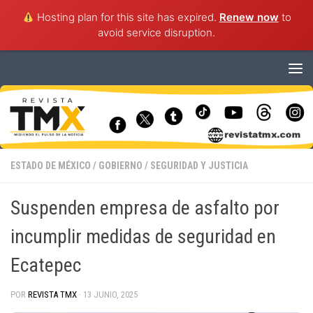
Hosting plan for this site has expired.
Renew now
to
avoid service disruption.
Saltar al contenido
ESTADO DE MÉXICO
/
GOBIERNO
/
SEGURIDAD Y JUSTICIA
Suspenden empresa de asfalto por
incumplir medidas de seguridad en
Ecatepec
POR
REVISTA TMX
·
13 JUNIO, 2025