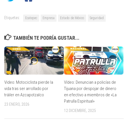
Etiquetas:
Ecatepec
Empresa
Estado de México
Seguridad
TAMBIÉN TE PODRÍA GUSTAR...
Video: Motociclista pierde la
Vídeo: Denuncian a policías de
vida tras ser arrollado por
Tijuana por despojar de dinero
tráiler en Azcapotzalco
en efectivo a miembros de «La
Patrulla Espiritual»
23 ENERO, 2026
12 DICIEMBRE, 2025