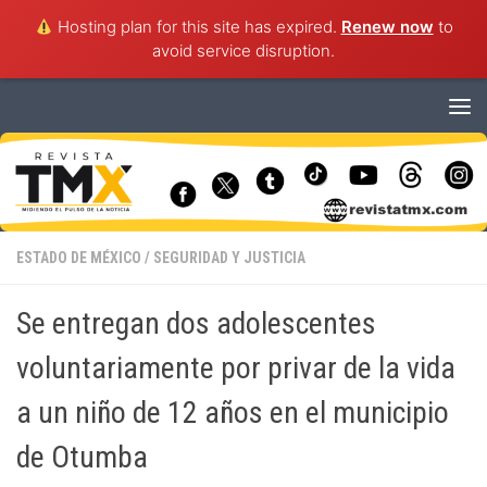
Hosting plan for this site has expired.
Renew now
to
avoid service disruption.
Saltar al contenido
ESTADO DE MÉXICO
/
SEGURIDAD Y JUSTICIA
Se entregan dos adolescentes
voluntariamente por privar de la vida
a un niño de 12 años en el municipio
de Otumba