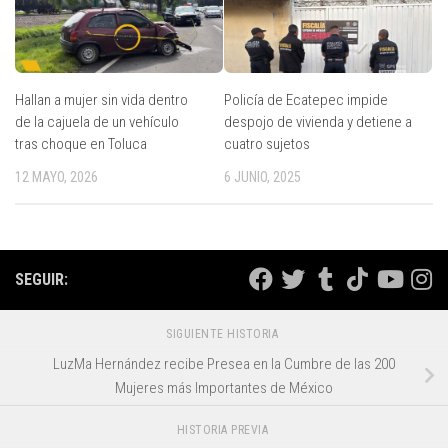
Hallan a mujer sin vida dentro
Policía de Ecatepec impide
de la cajuela de un vehículo
despojo de vivienda y detiene a
tras choque en Toluca
cuatro sujetos
12 MAYO, 2026
6 JUNIO, 2025
SEGUIR:
SIGUIENTE HISTORIA
LuzMa Hernández recibe Presea en la Cumbre de las 200
Mujeres más Importantes de México
HISTORIA PREVIA