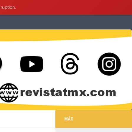
sruption.
éxico
Deportes
Cultura
Salud
MÁS