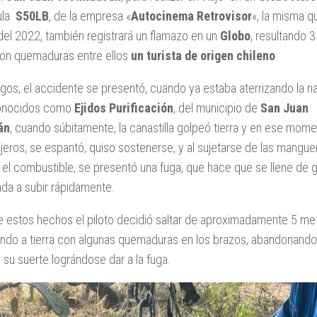
ula
S50LB
, de la empresa «
Autocinema Retrovisor
«, la misma q
el 2022, también registrará un flamazo en un
Globo
, resultando 3
on quemaduras entre ellos
un turista de origen chileno
.
gos, el accidente se presentó, cuando ya estaba aterrizando la n
conocidos como
Ejidos Purificación
, del municipio de
San Juan
án
, cuando súbitamente, la canastilla golpeó tierra y en ese mom
jeros, se espantó, quiso sostenerse, y al sujetarse de las mangu
 el combustible, se presentó una fuga, que hace que se llene de g
nda a subir rápidamente.
e estos hechos el piloto decidió saltar de aproximadamente 5 me
endo a tierra con algunas quemaduras en los brazos, abandonando
 su suerte lográndose dar a la fuga.