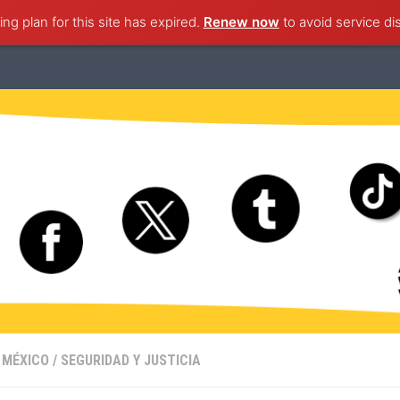
ng plan for this site has expired.
ternacional
Nacional
Ciudad de México
Renew now
to avoid service di
Estado de M
 MÉXICO
/
SEGURIDAD Y JUSTICIA