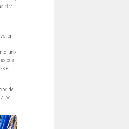
ue el 21
ave, en
ento uno
eras que
as el
tros de
 a los