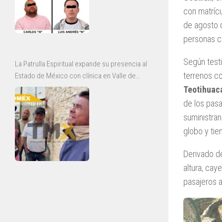
con matríc
de agosto d
personas c
Según testi
La Patrulla Espiritual expande su presencia al
terrenos 
Estado de México con clínica en Valle de
Chalco y jornadas de rescate en Ecatepec
Teotihuac
de los pasa
suministran
globo y tie
Derivado d
altura, cay
pasajeros a