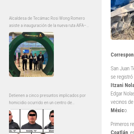
Alcaldesa de Tecámac Rosi Wong Romero
asiste a inauguración de la nueva ruta AIFA–
Bajío de Mexicana
Correspon
San Juan T
se registró
Itzani Nol
Edgar Nolas
Detienen a cinco presuntos implicados por
vecinos de 
homicidio ocurrido en un centro de
Méxic
o.
rehabilitación de Ecatepec
Primeros re
Coatlán
, 