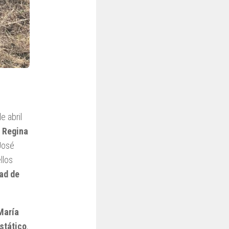
 abril
o
Regina
 José
ellos
dad de
María
stático
,