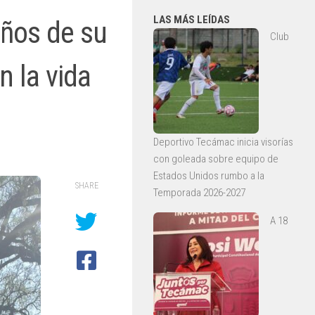
LAS MÁS LEÍDAS
años de su
Club
n la vida
Deportivo Tecámac inicia visorías
con goleada sobre equipo de
Estados Unidos rumbo a la
SHARE
Temporada 2026-2027
A 18