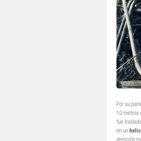
Por su part
10 metros 
fue traslad
en un
heli
atención m