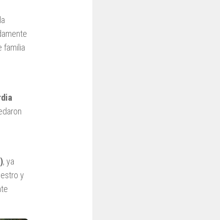
la
adamente
 familia
rdia
uedaron
)
, ya
iestro y
nte