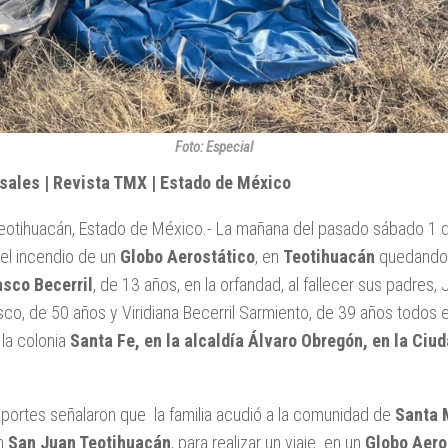
Foto: Especial
sales | Revista TMX | Estado de México
eotihuacán, Estado de México.- La mañana del pasado sábado 1 de
 el incendio de un
Globo Aerostático
, en
Teotihuacán
quedand
asco Becerril
, de 13 años, en la orfandad, al fallecer sus padres,
co, de 50 años y Viridiana Becerril Sarmiento, de 39 años todos 
la colonia
Santa Fe, en la alcaldía Álvaro Obregón, en la Ciu
portes señalaron que la familia acudió a la comunidad de
Santa 
en
San Juan Teotihuacán
, para realizar un viaje en un
Globo Aero