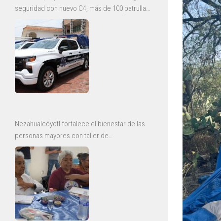
seguridad con nuevo C4, más de 100 patrullas
y mejoras para la Guardia Civil
Nezahualcóyotl fortalece el bienestar de las
personas mayores con taller de
envejecimiento saludable