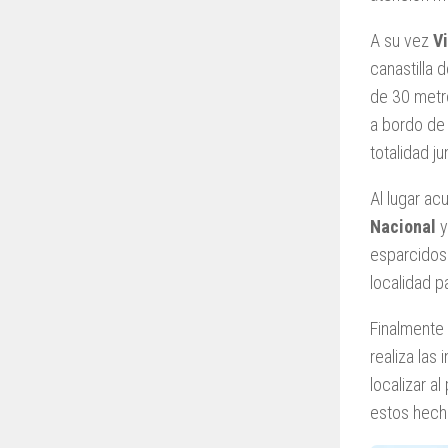
A su vez
Vi
canastilla 
de 30 metro
a bordo de
totalidad ju
Al lugar ac
Nacional
y
esparcidos 
localidad p
Finalmente
realiza las
localizar a
estos hecho