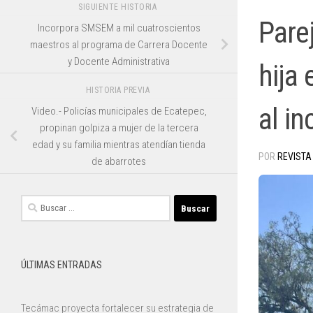
SIGUIENTE HISTORIA
Pare
Incorpora SMSEM a mil cuatroscientos
maestros al programa de Carrera Docente
y Docente Administrativa
hija 
HISTORIA PREVIA
al i
Video.- Policías municipales de Ecatepec,
propinan golpiza a mujer de la tercera
edad y su familia mientras atendían tienda
POR
REVISTA
de abarrotes
Buscar:
ÚLTIMAS ENTRADAS
Tecámac proyecta fortalecer su estrategia de