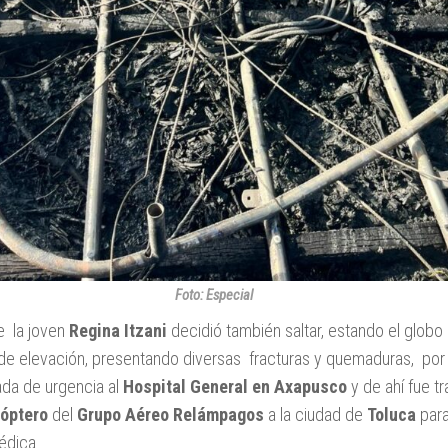
Foto: Especial
e la joven
Regina Itzani
decidió también saltar, estando el globo
de elevación, presentando diversas fracturas y quemaduras, por 
ada de urgencia al
Hospital General en Axapusco
y de ahí fue t
cóptero
del
Grupo Aéreo Relámpagos
a la ciudad de
Toluca
para
édica.