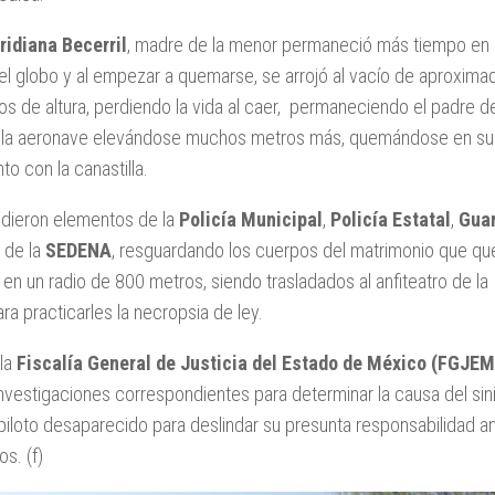
ridiana Becerril
, madre de la menor permaneció más tiempo en 
del globo y al empezar a quemarse, se arrojó al vacío de aproxim
s de altura, perdiendo la vida al caer, permaneciendo el padre de
 la aeronave elevándose muchos metros más, quemándose en su
nto con la canastilla.
udieron elementos de la
Policía Municipal
,
Policía Estatal
,
Gua
 de la
SEDENA
, resguardando los cuerpos del matrimonio que q
en un radio de 800 metros, siendo trasladados al anfiteatro de la
ara practicarles la necropsia de ley.
 la
Fiscalía General de Justicia del Estado de México
(FGJEM
 investigaciones correspondientes para determinar la causa del sin
l piloto desaparecido para deslindar su presunta responsabilidad a
s. (f)