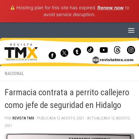
Hosting plan for this site has expired.
Renew now
to
avoid service disruption.
Saltar al contenido
NACIONAL
Farmacia contrata a perrito callejero
como jefe de seguridad en Hidalgo
POR
REVISTA TMX
· PUBLICADA
12 AGOSTO, 2021
· ACTUALIZADO
12 AGOSTO,
2021