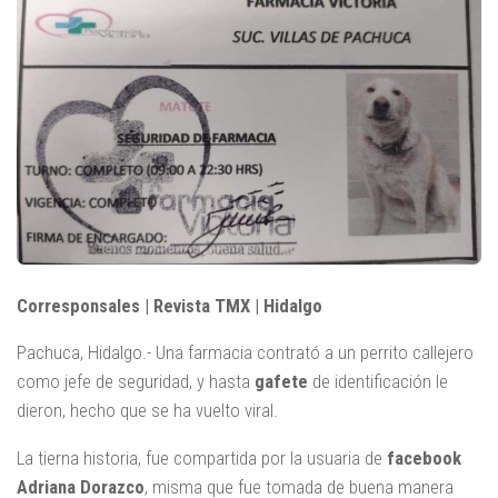
Corresponsales | Revista TMX | Hidalgo
Pachuca, Hidalgo.- Una farmacia contrató a un perrito callejero
como jefe de seguridad, y hasta
gafete
de identificación le
dieron, hecho que se ha vuelto viral.
La tierna historia, fue compartida por la usuaria de
facebook
Adriana Dorazco
, misma que fue tomada de buena manera