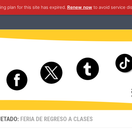
ng plan for this site has expired.
ternacional
Nacional
Ciudad de México
Renew now
to avoid service di
Estado de M
UETADO:
FERIA DE REGRESO A CLASES