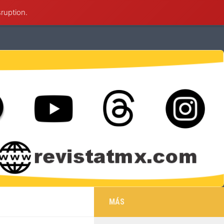
sruption.
éxico
Deportes
Cultura
Salud
MÁS